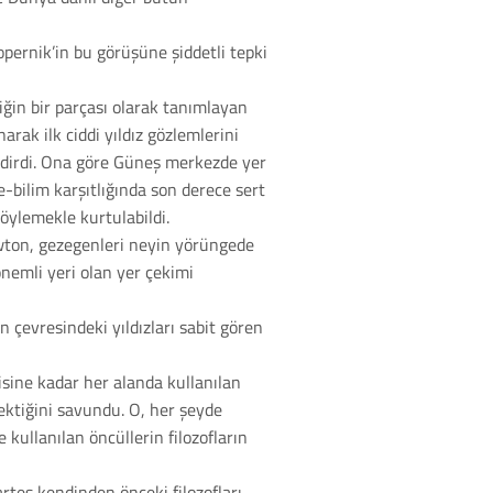
pernik’in bu görüşüne şiddetli tepki
ziğin bir parçası olarak tanımlayan
arak ilk ciddi yıldız gözlemlerini
indirdi. Ona göre Güneş merkezde yer
-bilim karşıtlığında son derece sert
öylemekle kurtulabildi.
ewton, gezegenleri neyin yörüngede
önemli yeri olan yer çekimi
çevresindeki yıldızları sabit gören
sine kadar her alanda kullanılan
ktiğini savundu. O, her şeyde
kullanılan öncüllerin filozofların
rtes kendinden önceki filozofları