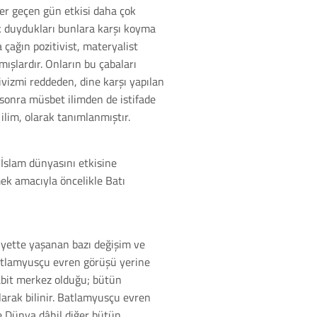
her geçen gün etkisi daha çok
ık duydukları bunlara karşı koyma
 çağın pozitivist, materyalist
şlardır. Onların bu çabaları
ivizmi reddeden, dine karşı yapılan
n sonra müsbet ilimden de istifade
ilim, olarak tanımlanmıştır.
İslam dünyasını etkisine
mek amacıyla öncelikle Batı
niyette yaşanan bazı değişim ve
Batlamyusçu evren görüşü yerine
abit merkez olduğu; bütün
arak bilinir. Batlamyusçu evren
e Dünya dâhil diğer bütün