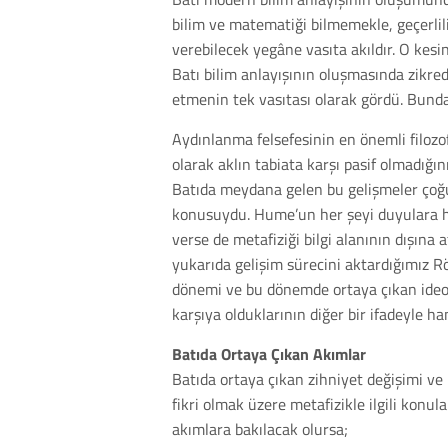
bilim ve matematiği bilmemekle, geçerliliğ
verebilecek yegâne vasıta akıldır. O kesi
Batı bilim anlayışının oluşmasında zikre
etmenin tek vasıtası olarak gördü. Bunda
Aydınlanma felsefesinin en önemli filozo
olarak aklın tabiata karşı pasif olmadığını
Batıda meydana gelen bu gelişmeler çoğu 
konusuydu. Hume’un her şeyi duyulara has
verse de metafiziği bilgi alanının dışına
yukarıda gelişim sürecini aktardığımız 
dönemi ve bu dönemde ortaya çıkan ideolo
karşıya olduklarının diğer bir ifadeyle ha
Batıda Ortaya Çıkan Akımlar
Batıda ortaya çıkan zihniyet değişimi ve
fikri olmak üzere metafizikle ilgili konu
akımlara bakılacak olursa;