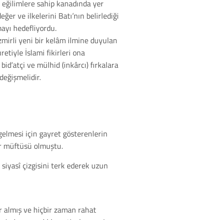
t eğilimlere sahip kanadında yer
er ve ilkelerini Batı’nın belirlediği
ayı hedefliyordu.
 İzmirli yeni bir kelâm ilmine duyulan
etiyle İslami fikirleri ona
id’atçi ve mülhid (inkârcı) fırkalara
eğişmelidir.
elmesi için gayret gösterenlerin
ır müftüsü olmuştu.
siyasî çizgisini terk ederek uzun
r almış ve hiçbir zaman rahat