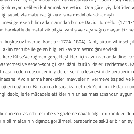
i olmayan delilleri kullanmakla eleştirdi. Ona göre iyiyi kötüden ay
nliği sebebiyle matematiği kendisine model olarak almıştı.
dilmesi gereken bilim adamlarından biri de David Hume’dur (1711-
n hareketle de metafizik bilgiyi yanlış ve dayanağı olmayan bir nev
fu kuşkusuz İmanuel Kant’tır (1724-1804). Kant, bütün zihinsel ç
, aklın tecrübe ile gelen bilgileri kavramlaştırdığını söyledi.
kere Kilise’ye rağmen gerçekleştikleri için aynı zamanda dine kar
retmesi ve sebep-sonuç ilkesi dâhil bütün ideleri reddetmesi, Kan
 atması modern düşüncenin giderek sekülerleşmesini de beraberinde 
Rönesans, Aydınlanma hareketleri meyvelerini vermeye başladı ve M
jileri doğurdu. Bunları da kısaca izah etmek Yeni İlm-i Kelâm döne
ngi ideolojilerle mücadele ettiklerinin anlaşılması açısından uygun 
 bunun sonrasında tecrübe ve gözleme dayalı bilgi, mekanik ve dete
ların bilim alanının dışında görülmesi, beraberinde seküler bir anla