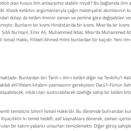
kili olan husus ilim anlayışımız olabilir miydi? Bu bağlamda ilim a
edir. Klasik kelâmın argümanlarıyla çağın materyalist akımlarının k
dolayı da kelâm ilminin zaman ve zemine göre değişebilen vesâi
ıkmıştır. Bunların bir kısmı Hindistan’da bir kısmı, Mısır’da bir kı
n, Şiblî Nu’manî, Emir Ali, Muhammed İkbal, Mısır’da Muhammed A
li İsmail Hakkı, Filibeli Ahmed Hilmi bunlardan bir kaçıdır. Yeni il
nmaktadır. Bunlardan biri Tarih-ı ilm-i kelâm diğer ise Tenkihu’l-Kel
akâdi ehl’ilİslam kitabını yazmasının gerekçesini Darü’l-Fünün İla
layabilecek, inkârcıları susturabilecek özelliğe sahip bir kelâm kit
emli temsilcisi İzmirli İsmail Hakkı’dır. Bu dönemde buhrandan kur
si ihyacılıktır ki temel hedefi; aslî kaynaklara dönerek, zaman iç
rulan bir takım yabancı unsurları temizlemekti. Diğer görüş sahipl