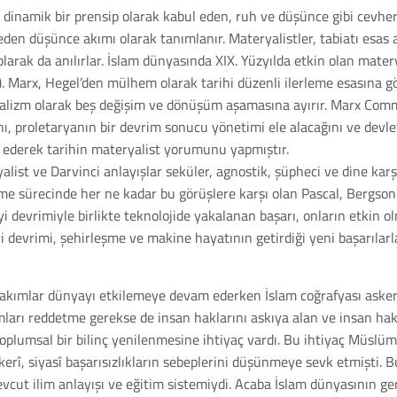
 dinamik bir prensip olarak kabul eden, ruh ve düşünce gibi cevhe
den düşünce akımı olarak tanımlanır. Materyalistler, tabiatı esas al
 olarak da anılırlar. İslam dünyasında XIX. Yüzyılda etkin olan mate
 Marx, Hegel’den mülhem olarak tarihi düzenli ilerleme esasına gö
italizm olarak beş değişim ve dönüşüm aşamasına ayırır. Marx Comm
ğını, proletaryanın bir devrim sonucu yönetimi ele alacağını ve de
a ederek tarihin materyalist yorumunu yapmıştır.
yalist ve Darvinci anlayışlar seküler, agnostik, şüpheci ve dine karş
me sürecinde her ne kadar bu görüşlere karşı olan Pascal, Bergson 
ayi devrimiyle birlikte teknolojide yakalanan başarı, onların etkin 
i devrimi, şehirleşme ve makine hayatının getirdiği yeni başarılarl
 akımlar dünyayı etkilemeye devam ederken İslam coğrafyası askeri, 
mları reddetme gerekse de insan haklarını askıya alan ve insan hak
oplumsal bir bilinç yenilenmesine ihtiyaç vardı. Bu ihtiyaç Müslüman
rî, siyasî başarısızlıkların sebeplerini düşünmeye sevk etmişti. 
cut ilim anlayışı ve eğitim sistemiydi. Acaba İslam dünyasının ger