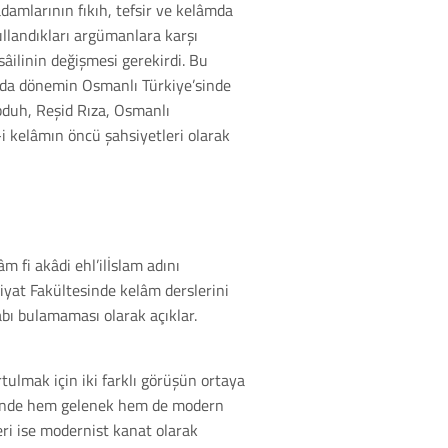
damlarının fıkıh, tefsir ve kelâmda
ullandıkları argümanlara karşı
linin değişmesi gerekirdi. Bu
smı da dönemin Osmanlı Türkiye’sinde
bduh, Reşid Rıza, Osmanlı
m-i kelâmın öncü şahsiyetleri olarak
âm fi akâdi ehl’ilİslam adını
hiyat Fakültesinde kelâm derslerini
abı bulamaması olarak açıklar.
tulmak için iki farklı görüşün ortaya
erisinde hem gelenek hem de modern
eri ise modernist kanat olarak