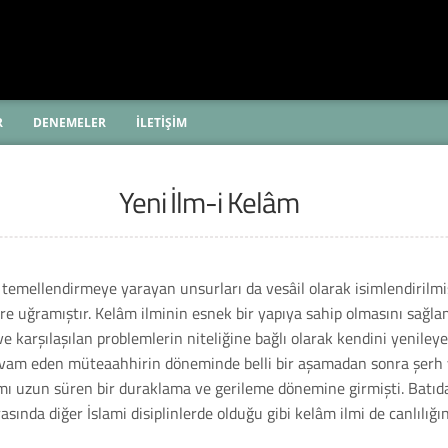
R
DENEMELER
İLETİŞİM
Yeni İlm-i Kelâm
emellendirmeye yarayan unsurları da vesâil olarak isimlendirilmişt
ere uğramıştır. Kelâm ilminin esnek bir yapıya sahip olmasını sağlamı
karşılaşılan problemlerin niteliğine bağlı olarak kendini yenileyebi
 devam eden müteaahhirin döneminde belli bir aşamadan sonra şerh 
ı uzun süren bir duraklama ve gerileme dönemine girmişti. Batıda R
ında diğer İslami disiplinlerde olduğu gibi kelâm ilmi de canlılığı