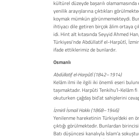
kültürel düzeyde başarılı olamamasında et
yenilik arayışlarına çıktıkları görülmekt
koymak mümkün görünmemekteydi. Bundan 
ihtiyacı dile getiren birçok âlim ortaya ç
idi. Hint alt kıtasında Seyyid Ahmed Ha
Türkiyesi’nde Abdüllatif el-Harpûtî, İzmir
ifade ettiklerimiz de bunlardır.
Osmanlı
Abdüllatif el-Harpûtî (1842–1914)
Kelâm ilmi ile ilgili iki önemli eseri bulu
taşımaktadır. Harpûti Tenkihu’l-Kelâm fi 
okuturken çağdaş bid’at sahiplerini cevap
İzmirli İsmail Hakkı (1868–1946)
Yenilenme hareketinin Türkiye’deki en ön
çıktığı görülmektedir. Bunlardan birinci
Batı düşüncesi kanalıyla İslam’a sokuştu