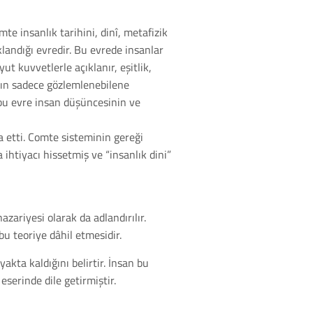
e insanlık tarihini, dinî, metafizik
landığı evredir. Bu evrede insanlar
ut kuvvetlerle açıklanır, eşitlik,
anın sadece gözlemlenebilene
e bu evre insan düşüncesinin ve
a etti. Comte sisteminin gereği
htiyacı hissetmiş ve “insanlık dini”
ariyesi olarak da adlandırılır.
 bu teoriye dâhil etmesidir.
ta kaldığını belirtir. İnsan bu
erinde dile getirmiştir.