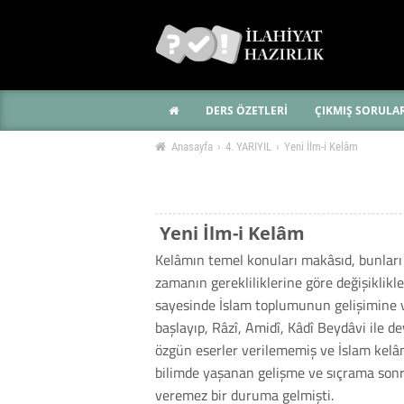
DERS ÖZETLERİ
ÇIKMIŞ SORULA
Anasayfa
›
4. YARIYIL
›
Yeni İlm-i Kelâm
Yeni İlm-i Kelâm
Kelâmın temel konuları makâsıd, bunları t
zamanın gerekliliklerine göre değişiklikl
sayesinde İslam toplumunun gelişimine ve 
başlayıp, Râzî, Amidî, Kâdî Beydâvi ile
özgün eserler verilememiş ve İslam kelâm
bilimde yaşanan gelişme ve sıçrama sonras
veremez bir duruma gelmişti.