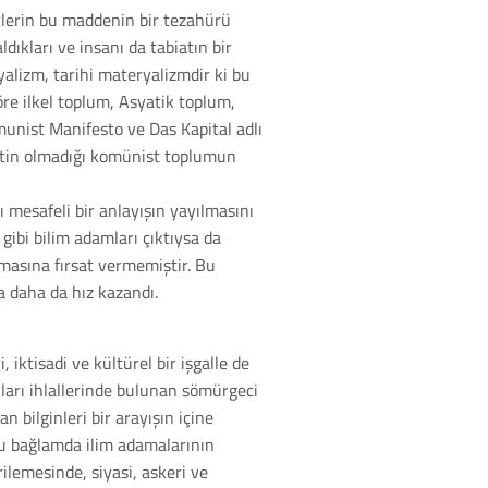
rlerin bu maddenin bir tezahürü
dıkları ve insanı da tabiatın bir
ryalizm, tarihi materyalizmdir ki bu
re ilkel toplum, Asyatik toplum,
unist Manifesto ve Das Kapital adlı
vletin olmadığı komünist toplumun
ı mesafeli bir anlayışın yayılmasını
gibi bilim adamları çıktıysa da
olmasına fırsat vermemiştir. Bu
a daha da hız kazandı.
iktisadi ve kültürel bir işgalle de
ları ihlallerinde bulunan sömürgeci
 bilginleri bir arayışın içine
Bu bağlamda ilim adamalarının
ilemesinde, siyasi, askeri ve