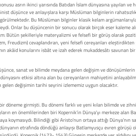
z konusu asrın ikinci yarısında Batıdan İslam dünyasına yayılan ve 
rminist düşünce ve anlayışlara karşı Müslüman bilginlerin rahatsızl
ri görülmektedir. Bu Müslüman bilginler klasik kelam argümanlarıyla
di. Onlar bu düşüncenin bir sonucu olarak birçok eser kaleme almı
: Bütün şekilleriyle materyalizmi ve felsefi bir görüş olarak pozit
nizm, Freudizm) cevaplandıran, yeni felsefi cereyanları eleştirdikte
lamın akâid konularını isbât ve izah ederek mukaddesâtı savunan bir 
 düşünce, sanat ve bilimde meydana gelen değişim ve dönüşümlerin 
 dünyasını etkisi altına alan bu cereyanların mahiyetini anlayabil
 gelen değişimin tarihi seyrini izlememiz uygun olacaktır.
 bir döneme girmişti. Bu dönemi farklı ve yeni kılan bilimde ve zih
yların en önemlilerinden biri Kopernik’in Dünya’yı merkeze alan 
a koymasıydı. Bilindiği gibi Aristo’nun ortaya attığı Dünya’nın s
n dünyanın etrafında döndüğü anlayışı Batlamyusçu evren görüşü ol
sürdürdü. Kopernik (1473- 1543) Güneşin merkezde yer aldığını v