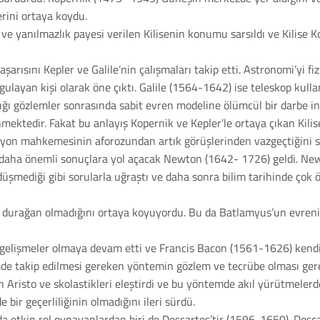
rini ortaya koydu.
 yanılmazlık payesi verilen Kilisenin konumu sarsıldı ve Kilise Ko
arısını Kepler ve Galile’nin çalışmaları takip etti. Astronomi’yi fi
ygulayan kişi olarak öne çıktı. Galile (1564-1642) ise teleskop kullan
aptığı gözlemler sonrasında sabit evren modeline ölümcül bir darbe 
ktedir. Fakat bu anlayış Kopernik ve Kepler’le ortaya çıkan Kilise
isyon mahkemesinin aforozundan artık görüşlerinden vazgeçtiğini s
ok daha önemli sonuçlara yol açacak Newton (1642- 1726) geldi. N
üşmediği gibi sorularla uğraştı ve daha sonra bilim tarihinde çok 
 durağan olmadığını ortaya koyuyordu. Bu da Batlamyus’un evrenin 
 gelişmeler olmaya devam etti ve Francis Bacon (1561-1626) kendi
de takip edilmesi gereken yöntemin gözlem ve tecrübe olması gere
risto ve skolastikleri eleştirdi ve bu yöntemde akıl yürütmelerde 
bir geçerliliğinin olmadığını ileri sürdü.
 etkin rol oynayanlardan biri de Descartes’tir (1596-1650). Desca