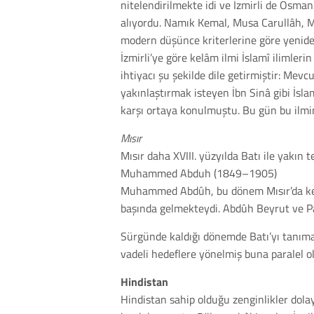
nitelendirilmekte idi ve İzmirli de Osma
alıyordu. Namık Kemal, Musa Carullâh, M. Ş
modern düşünce kriterlerine göre yenid
İzmirli’ye göre kelâm ilmi İslamî ilimleri
ihtiyacı şu şekilde dile getirmiştir: Mevc
yakınlaştırmak isteyen İbn Sinâ gibi İslam
karşı ortaya konulmuştu. Bu gün bu ilmi
Mısır
Mısır daha XVIII. yüzyılda Batı ile yakın 
Muhammed Abduh (1849–1905)
Muhammed Abdûh, bu dönem Mısır’da kelâm
başında gelmekteydi. Abdûh Beyrut ve Pa
Sürgünde kaldığı dönemde Batı’yı tanıma 
vadeli hedeflere yönelmiş buna paralel o
Hindistan
Hindistan sahip olduğu zenginlikler dola