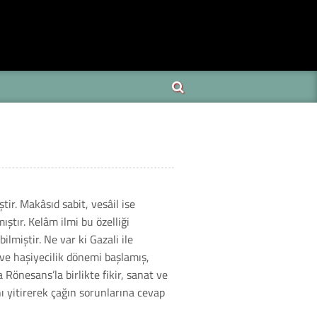
ir. Makâsıd sabit, vesâil ise
ştır. Kelâm ilmi bu özelliği
lmiştir. Ne var ki Gazali ile
ve haşiyecilik dönemi başlamış,
önesans’la birlikte fikir, sanat ve
nı yitirerek çağın sorunlarına cevap