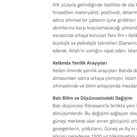
XIX. yüzyıla gelindiğinde özellikle de sö
hissedilen materyalist, pozitivist, dete
adına zihinsel bir çabanın içine girdikle
akımlarına karşı koyulamayacağı yönündey
esnasında ortaya konulan Yeni İlm-i Kelâm
biyolojik ve psikolojik teknikleri (Darwi
ederek, Allah’ın varlığını ispat eden, İs
Kelâmda Yenilik Arayışları
Kelâm ilminde yenilik arayışları Batıda
almasından sonra ortaya çıkmıştır. İslam
zihniyetinde ve bilim anlayışında meydan
Batı Bilim ve Düşüncesindeki Değişim
Batı düşüncesi Rönesans’la birlikte yeni
dönüşümlerdir. Bu değişimi sağlayan ola
güneşi merkeze alan evren görüşünü ortay
gezegenlerin, yıldızların, Güneş ve Ay’ı
görüşü neredeyse 1500 yıl hâkimiyetini 