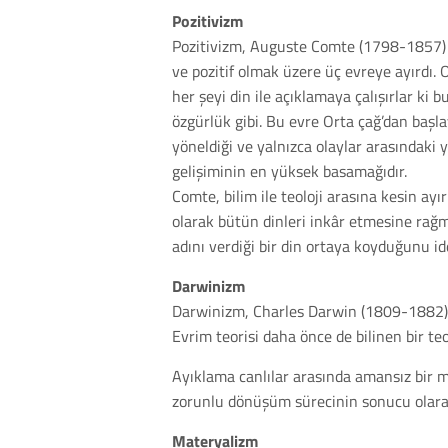
Pozitivizm
Pozitivizm, Auguste Comte (1798-1857) tar
ve pozitif olmak üzere üç evreye ayırdı.
her şeyi din ile açıklamaya çalışırlar ki 
özgürlük gibi. Bu evre Orta çağ’dan başl
yöneldiği ve yalnızca olaylar arasındaki 
gelişiminin en yüksek basamağıdır.
Comte, bilim ile teoloji arasına kesin a
olarak bütün dinleri inkâr etmesine rağm
adını verdiği bir din ortaya koyduğunu id
Darwinizm
Darwinizm, Charles Darwin (1809-1882) ta
Evrim teorisi daha önce de bilinen bir teor
Ayıklama canlılar arasında amansız bir m
zorunlu dönüşüm sürecinin sonucu olarak
Materyalizm