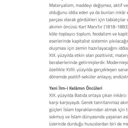
Materyalizm, maddeyi değişmez, aktif ve
olduğunu iddia eden ya da bunları inkâr e
parçası olarak gördükleri için tabiatçılar
akımın öncüsü Karl Marx’tır (1818-1883).
köle-toplayıcı toplum, feodalizm ve kap
eserlerinde kapitalist sistemin yıkılaca
oluşması için zemin hazırlayacağını iddi
XIX. yüzyılda etkin olan pozitivist, mater
beraberlerinde getirmişlerdir. Modernleş
özellikle XVIII. yüzyılda gerçekleşen san
dönemde pozitif-seküler anlayış; endüstr
Yeni İlm-i Kelâmın Öncüleri
XIX. yüzyılda Batıda ortaya çıkan inkârcı
karşı karşıyaydı. Gerek tanrıtanımaz akı
güçleri İslam topraklarından atmak için t
sokmuş ve İslam dünyasında yaşanan aske
üzerinde durduğu hususlardan biri de mev