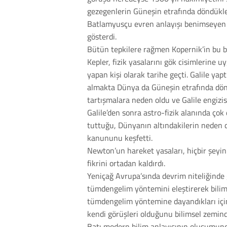
gezegenlerin Güneşin etrafında döndükle
Batlamyusçu evren anlayışı benimseyen ve
gösterdi.
Bütün tepkilere rağmen Kopernik’in bu baş
Kepler, fizik yasalarını gök cisimlerine u
yapan kişi olarak tarihe geçti. Galile y
almakta Dünya da Güneşin etrafında dönme
tartışmalara neden oldu ve Galile engiz
Galile’den sonra astro-fizik alanında ç
tuttuğu, Dünyanın altındakilerin neden d
kanununu keşfetti.
Newton’un hareket yasaları, hiçbir şeyin
fikrini ortadan kaldırdı.
Yeniçağ Avrupa’sında devrim niteliğinde
tümdengelim yöntemini eleştirerek bilim
tümdengelim yöntemine dayandıkları için A
kendi görüşleri olduğunu bilimsel zeminde 
Batı modern bilim anlayışının oluşumunda