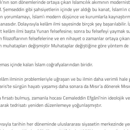
nlı’nın son dönemlerinde ortaya çıkan İslamcılık akımının modernis
emseddin gibi şahsiyetlerin içinde yer aldığı bu kanat, İslam’ın değ
en yorumlamayı, İslam’ı modern düşünce ve kurumlarla kaynaştırm
n anasıdır. Dolayısıyla kelâm ilmi sayesinde birçok şey başarılabilir.
ut kelâm ilmi başta Yunan felsefesine; sonra bu felsefeyi yaymak sur
 filozoflarının felsefelerine ve en nihayet o zamanlar ortaya çıkan b
n muhatapları değişmiştir Muhataplar değiştiğine göre yöntem de d
temas içinde kalan İslam coğrafyalarından biridir.
 ilminin problemleriyle uğraşan ve bu ilmin daha verimli hale g
ris’te sürgün hayatı yaşamış daha sonara da Mısır’a dönerek Mıs
fırsatı bulmuş, zamanla hocası Cemaleddin Efgânî’nin ideolojik ve 
larak tedrisatı yeniden düzenlemeye yoğunlaşmıştır.
yısıyla tarihin her döneminde uluslararası siyasetin merkezinde ye