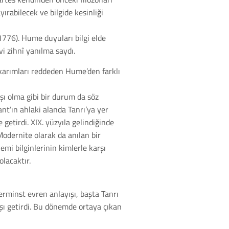
ırabilecek ve bilgide kesinliği
1776). Hume duyuları bilgi elde
i zihnî yanılma saydı.
ıkarımları reddeden Hume’den farklı
şı olma gibi bir durum da söz
t’ın ahlaki alanda Tanrı’ya yer
getirdi. XIX. yüzyıla gelindiğinde
odernite olarak da anılan bir
mi bilginlerinin kimlerle karşı
olacaktır.
rminst evren anlayışı, başta Tanrı
yışı getirdi. Bu dönemde ortaya çıkan