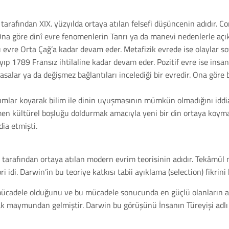
afından XIX. yüzyılda ortaya atılan felsefi düşüncenin adıdır. Comt
 Ona göre dinî evre fenomenlerin Tanrı ya da manevi nedenlerle açık
bu evre Orta Çağ’a kadar devam eder. Metafizik evrede ise olaylar soy
ayıp 1789 Fransız ihtilaline kadar devam eder. Pozitif evre ise ins
yasalar ya da değişmez bağlantıları incelediği bir evredir. Ona gör
yırımlar koyarak bilim ile dinin uyuşmasının mümkün olmadığını iddi
en kültürel boşluğu doldurmak amacıyla yeni bir din ortaya koyma i
dia etmişti.
rafından ortaya atılan modern evrim teorisinin adıdır. Tekâmül naz
i idi. Darwin’in bu teoriye katkısı tabii ayıklama (selection) fikrini
ücadele olduğunu ve bu mücadele sonucunda en güçlü olanların ayak
 maymundan gelmiştir. Darwin bu görüşünü İnsanın Türeyişi adlı es