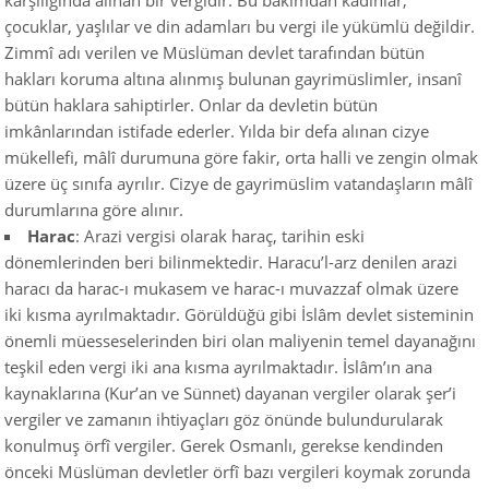
karşılığında alınan bir vergidir. Bu bakımdan kadınlar,
çocuklar, yaşlılar ve din adamları bu vergi ile yükümlü değildir.
Zimmî adı verilen ve Müslüman devlet tarafından bütün
hakları koruma altına alınmış bulunan gayrimüslimler, insanî
bütün haklara sahiptirler. Onlar da devletin bütün
imkânlarından istifade ederler. Yılda bir defa alınan cizye
mükellefi, mâlî durumuna göre fakir, orta halli ve zengin olmak
üzere üç sınıfa ayrılır. Cizye de gayrimüslim vatandaşların mâlî
durumlarına göre alınır.
Harac
: Arazi vergisi olarak haraç, tarihin eski
dönemlerinden beri bilinmektedir. Haracu’l-arz denilen arazi
haracı da harac-ı mukasem ve harac-ı muvazzaf olmak üzere
iki kısma ayrılmaktadır.
Görüldüğü gibi İslâm devlet sisteminin
önemli müesseselerinden biri olan maliyenin temel dayanağını
teşkil eden vergi iki ana kısma ayrılmaktadır. İslâm’ın ana
kaynaklarına (Kur’an ve Sünnet) dayanan vergiler olarak şer’i
vergiler ve zamanın ihtiyaçları göz önünde bulundurularak
konulmuş örfî vergiler. Gerek Osmanlı, gerekse kendinden
önceki Müslüman devletler örfî bazı vergileri koymak zorunda