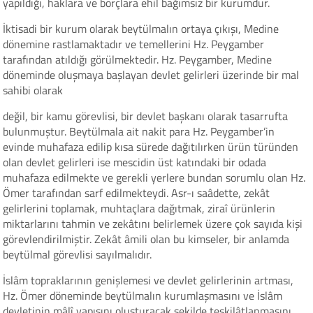
yapıldığı, haklara ve borçlara ehil bağımsız bir kurumdur.
İktisadi bir kurum olarak beytülmalın ortaya çıkışı, Medine
dönemine rastlamaktadır ve temellerini Hz. Peygamber
tarafından atıldığı görülmektedir. Hz. Peygamber, Medine
döneminde oluşmaya başlayan devlet gelirleri üzerinde bir mal
sahibi olarak
değil, bir kamu görevlisi, bir devlet başkanı olarak tasarrufta
bulunmuştur. Beytülmala ait nakit para Hz. Peygamber’in
evinde muhafaza edilip kısa sürede dağıtılırken ürün türünden
olan devlet gelirleri ise mescidin üst katındaki bir odada
muhafaza edilmekte ve gerekli yerlere bundan sorumlu olan Hz.
Ömer tarafından sarf edilmekteydi. Asr-ı saâdette, zekât
gelirlerini toplamak, muhtaçlara dağıtmak, ziraî ürünlerin
miktarlarını tahmin ve zekâtını belirlemek üzere çok sayıda kişi
görevlendirilmiştir. Zekât âmili olan bu kimseler, bir anlamda
beytülmal görevlisi sayılmalıdır.
İslâm topraklarının genişlemesi ve devlet gelirlerinin artması,
Hz. Ömer döneminde beytülmalın kurumlaşmasını ve İslâm
devletinin mâlî yapısını oluşturacak şekilde teşkilâtlanmasını