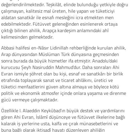
değerlendirilmektedir. Teşkilât, elinde bulunduğu yetkiyle doğru
çalışmayan, kalitesiz mal üreten, hile yapan ve tüketiciyi
aldatan sanatkâr ile esnafı mesleğini icra etmekten men
edebilmektedir. Fütüvvet geleneğinden esinlenerek ortaya
çıktığı bilinen ahilik, Arapça kardeşim anlamındaki ahî
kelimesinden gelmektedir.
Abbasi halifesi en-Nâsır Lidinillah rehberliğinde kurulan ahilik,
Arap dünyasından Müslüman Türk dünyasına geçmesinden
sonra burada da büyük hizmetler ifa etmiştir. Anadolu’daki
kurucusu Şeyh Nasiruddin Mahmud’dur. Daha sonraları Ahi
Evran ismiyle şöhret olan bu kişi, esnaf ve sanatkârı bir birlik
etrafında toplayarak sanat ve ticaret ahlâkını, üretici ve
tüketici menfaatlerini güven altına almaya ve böylece kötü
politik ve ekonomik atmosfer içinde onlara yaşama ve direnme
gücü vermeye çalışmaktadır.
Özellikle I. Alaeddin Keykûbad’ın büyük destek ve yardımlarını
gören Ahi Evran, İslâmî düşünceye ve fütüvvet ilkelerine bağlı
kalarak iş yerlerine usta, kalfa ve çırak münasebetlerini ve
buna bağlı olarak iktisadî hayatı düzenleyen ahiliğin