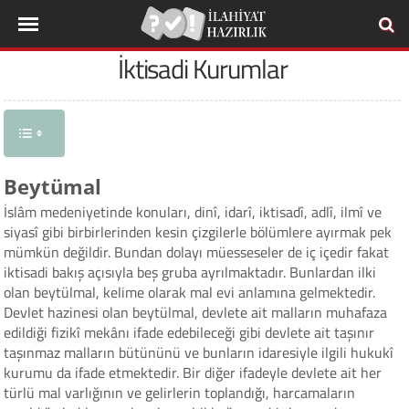
İktisadi Kurumlar
Beytümal
İslâm medeniyetinde konuları, dinî, idarî, iktisadî, adlî, ilmî ve
siyasî gibi birbirlerinden kesin çizgilerle bölümlere ayırmak pek
mümkün değildir. Bundan dolayı müesseseler de iç içedir fakat
iktisadi bakış açısıyla beş gruba ayrılmaktadır. Bunlardan ilki
olan beytülmal, kelime olarak mal evi anlamına gelmektedir.
Devlet hazinesi olan beytülmal, devlete ait malların muhafaza
edildiği fizikî mekânı ifade edebileceği gibi devlete ait taşınır
taşınmaz malların bütününü ve bunların idaresiyle ilgili hukukî
kurumu da ifade etmektedir. Bir diğer ifadeyle devlete ait her
türlü mal varlığının ve gelirlerin toplandığı, harcamaların