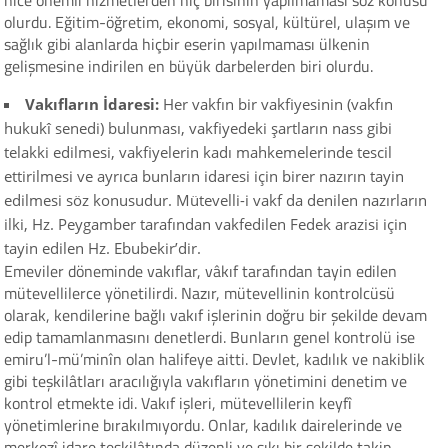
nice önemli hizmetlerden hiç birisinin yapılmaması söz konusu
olurdu. Eğitim-öğretim, ekonomi, sosyal, kültürel, ulaşım ve
sağlık gibi alanlarda hiçbir eserin yapılmaması ülkenin
gelişmesine indirilen en büyük darbelerden biri olurdu.
Vakıfların İdaresi:
Her vakfın bir vakfiyesinin (vakfın
hukukî senedi) bulunması, vakfiyedeki şartların nass gibi
telakki edilmesi, vakfiyelerin kadı mahkemelerinde tescil
ettirilmesi ve ayrıca bunların idaresi için birer nazırın tayin
edilmesi söz konusudur. Mütevelli-i vakf da denilen nazırların
ilki, Hz. Peygamber tarafından vakfedilen Fedek arazisi için
tayin edilen Hz. Ebubekir’dir.
Emeviler döneminde vakıflar, vâkıf tarafından tayin edilen
mütevellilerce yönetilirdi. Nazır, mütevellinin kontrolcüsü
olarak, kendilerine bağlı vakıf işlerinin doğru bir şekilde devam
edip tamamlanmasını denetlerdi. Bunların genel kontrolü ise
emiru’l-mü’minîn olan halifeye aitti. Devlet, kadılık ve nakiblik
gibi teşkilâtları aracılığıyla vakıfların yönetimini denetim ve
kontrol etmekte idi. Vakıf işleri, mütevellilerin keyfî
yönetimlerine bırakılmıyordu. Onlar, kadılık dairelerinde ve
merkezî idare teşkilâtında düzenli ve sıkı bir şekilde takip