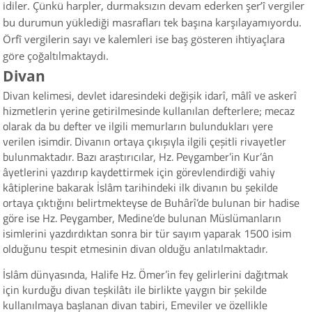
idiler. Çünkü harpler, durmaksızın devam ederken şer’î vergiler
bu durumun yüklediği masrafları tek başına karşılayamıyordu.
Örfî vergilerin sayı ve kalemleri ise baş gösteren ihtiyaçlara
göre çoğaltılmaktaydı.
Divan
Divan kelimesi, devlet idaresindeki değişik idarî, mâlî ve askerî
hizmetlerin yerine getirilmesinde kullanılan defterlere; mecaz
olarak da bu defter ve ilgili memurların bulundukları yere
verilen isimdir. Divanın ortaya çıkışıyla ilgili çeşitli rivayetler
bulunmaktadır. Bazı araştırıcılar, Hz. Peygamber’in Kur’ân
âyetlerini yazdırıp kaydettirmek için görevlendirdiği vahiy
kâtiplerine bakarak İslâm tarihindeki ilk divanın bu şekilde
ortaya çıktığını belirtmekteyse de Buhârî’de bulunan bir hadise
göre ise Hz. Peygamber, Medine’de bulunan Müslümanların
isimlerini yazdırdıktan sonra bir tür sayım yaparak 1500 isim
olduğunu tespit etmesinin divan olduğu anlatılmaktadır.
İslâm dünyasında, Halife Hz. Ömer’in fey gelirlerini dağıtmak
için kurduğu divan teşkilâtı ile birlikte yaygın bir şekilde
kullanılmaya başlanan divan tabiri, Emeviler ve özellikle