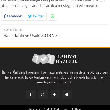
kimse tarafından ayağındaki pabuçlardan biri dükkânın damına
atılan esnaf veya sanatkâr artık o mesleği icra edemiyordu.
facebook
twitter
Önceki Konu
Hadis Tarihi ve Usulü 2013 Vize
İlahiyat Önlisans Programı, lise mezuniyeti, yaşı ve mesleği ne olursa olsun
herkese açık, büyük toplum kesimlerini doğru dinî bilgiyle buluşturmayı
amaçlayan bir programdır.
Anasayfa
Gizlilik Sözleşmesi
İletişim