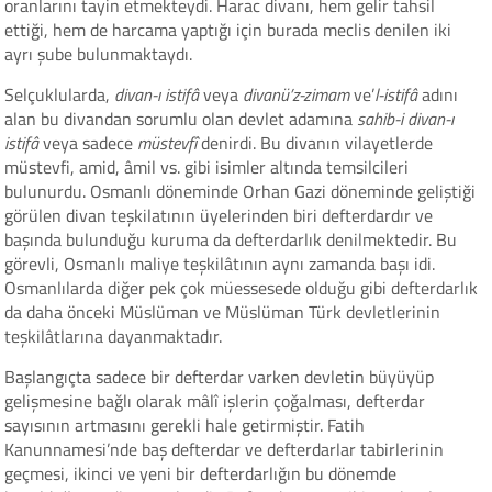
oranlarını tayin etmekteydi. Harac divanı, hem gelir tahsil
ettiği, hem de harcama yaptığı için burada meclis denilen iki
ayrı şube bulunmaktaydı.
Selçuklularda,
divan-ı istifâ
veya
divanü’z-zimam
ve’
l-istifâ
adını
alan bu divandan sorumlu olan devlet adamına
sahib-i divan-ı
istifâ
veya sadece
müstevfî
denirdi. Bu divanın vilayetlerde
müstevfi, amid, âmil vs. gibi isimler altında temsilcileri
bulunurdu. Osmanlı döneminde Orhan Gazi döneminde geliştiği
görülen divan teşkilatının üyelerinden biri defterdardır ve
başında bulunduğu kuruma da defterdarlık denilmektedir. Bu
görevli, Osmanlı maliye teşkilâtının aynı zamanda başı idi.
Osmanlılarda diğer pek çok müessesede olduğu gibi defterdarlık
da daha önceki Müslüman ve Müslüman Türk devletlerinin
teşkilâtlarına dayanmaktadır.
Başlangıçta sadece bir defterdar varken devletin büyüyüp
gelişmesine bağlı olarak mâlî işlerin çoğalması, defterdar
sayısının artmasını gerekli hale getirmiştir. Fatih
Kanunnamesi’nde baş defterdar ve defterdarlar tabirlerinin
geçmesi, ikinci ve yeni bir defterdarlığın bu dönemde