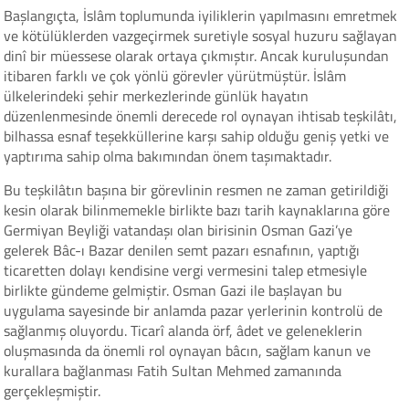
Başlangıçta, İslâm toplumunda iyiliklerin yapılmasını emretmek
ve kötülüklerden vazgeçirmek suretiyle sosyal huzuru sağlayan
dinî bir müessese olarak ortaya çıkmıştır. Ancak kuruluşundan
itibaren farklı ve çok yönlü görevler yürütmüştür. İslâm
ülkelerindeki şehir merkezlerinde günlük hayatın
düzenlenmesinde önemli derecede rol oynayan ihtisab teşkilâtı,
bilhassa esnaf teşekküllerine karşı sahip olduğu geniş yetki ve
yaptırıma sahip olma bakımından önem taşımaktadır.
Bu teşkilâtın başına bir görevlinin resmen ne zaman getirildiği
kesin olarak bilinmemekle birlikte bazı tarih kaynaklarına göre
Germiyan Beyliği vatandaşı olan birisinin Osman Gazi’ye
gelerek Bâc-ı Bazar denilen semt pazarı esnafının, yaptığı
ticaretten dolayı kendisine vergi vermesini talep etmesiyle
birlikte gündeme gelmiştir. Osman Gazi ile başlayan bu
uygulama sayesinde bir anlamda pazar yerlerinin kontrolü de
sağlanmış oluyordu. Ticarî alanda örf, âdet ve geleneklerin
oluşmasında da önemli rol oynayan bâcın, sağlam kanun ve
kurallara bağlanması Fatih Sultan Mehmed zamanında
gerçekleşmiştir.