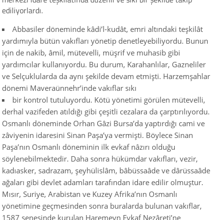
ediliyorlardı.
Abbasiler döneminde kâdi’l-kudât, emri altındaki teşkilât
yardımıyla bütün vakıfları yönetip denetleyebiliyordu. Bunun
için de nakib, âmil, mütevelli, müşrif ve muhasib gibi
yardımcılar kullanıyordu. Bu durum, Karahanlılar, Gazneliler
ve Selçuklularda da aynı şekilde devam etmişti. Harzemşahlar
dönemi Maveraünnehr’inde vakıflar sıkı
bir kontrol tutuluyordu. Kötü yönetimi görülen mütevelli,
derhal vazifeden atıldığı gibi çeşitli cezalara da çarptırılıyordu.
Osmanlı döneminde Orhan Gâzi Bursa’da yaptırdığı cami ve
zâviyenin idaresini Sinan Paşa’ya vermişti. Böylece Sinan
Paşa’nın Osmanlı döneminin ilk evkaf nâzırı olduğu
söylenebilmektedir. Daha sonra hükümdar vakıfları, vezir,
kadıasker, sadrazam, şeyhülislâm, bâbüssaâde ve dârüssaâde
ağaları gibi devlet adamları tarafından idare edilir olmuştur.
Mısır, Suriye, Arabistan ve Kuzey Afrika’nın Osmanlı
yönetimine geçmesinden sonra buralarda bulunan vakıflar,
1587 senesinde kurulan Haremeyn Evkaf Nezâreti’ne