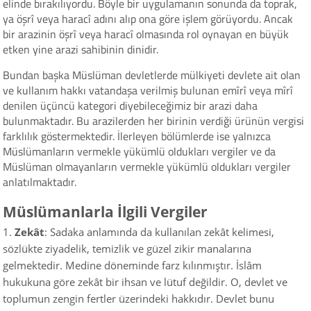
elinde bırakılıyordu. Böyle bir uygulamanın sonunda da toprak,
ya öşrî veya haracî adını alıp ona göre işlem görüyordu. Ancak
bir arazinin öşrî veya haracî olmasında rol oynayan en büyük
etken yine arazi sahibinin dinidir.
Bundan başka Müslüman devletlerde mülkiyeti devlete ait olan
ve kullanım hakkı vatandaşa verilmiş bulunan emîrî veya mîrî
denilen üçüncü kategori diyebileceğimiz bir arazi daha
bulunmaktadır. Bu arazilerden her birinin verdiği ürünün vergisi
farklılık göstermektedir. İlerleyen bölümlerde ise yalnızca
Müslümanların vermekle yükümlü oldukları vergiler ve da
Müslüman olmayanların vermekle yükümlü oldukları vergiler
anlatılmaktadır.
Müslümanlarla İlgili Vergiler
Zekât
: Sadaka anlamında da kullanılan zekât kelimesi,
sözlükte ziyadelik, temizlik ve güzel zikir manalarına
gelmektedir. Medine döneminde farz kılınmıştır. İslâm
hukukuna göre zekât bir ihsan ve lütuf değildir. O, devlet ve
toplumun zengin fertler üzerindeki hakkıdır. Devlet bunu