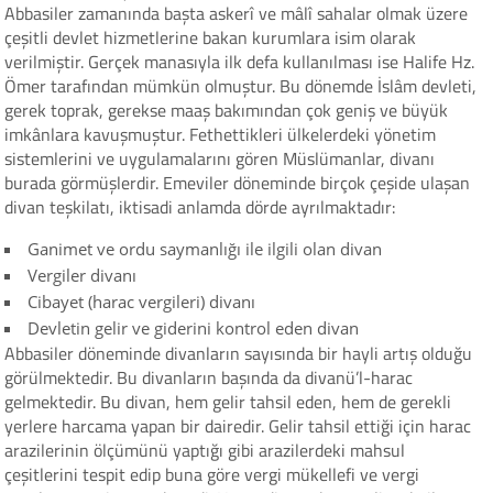
Abbasiler zamanında başta askerî ve mâlî sahalar olmak üzere
çeşitli devlet hizmetlerine bakan kurumlara isim olarak
verilmiştir. Gerçek manasıyla ilk defa kullanılması ise Halife Hz.
Ömer tarafından mümkün olmuştur. Bu dönemde İslâm devleti,
gerek toprak, gerekse maaş bakımından çok geniş ve büyük
imkânlara kavuşmuştur. Fethettikleri ülkelerdeki yönetim
sistemlerini ve uygulamalarını gören Müslümanlar, divanı
burada görmüşlerdir. Emeviler döneminde birçok çeşide ulaşan
divan teşkilatı, iktisadi anlamda dörde ayrılmaktadır:
Ganimet ve ordu saymanlığı ile ilgili olan divan
Vergiler divanı
Cibayet (harac vergileri) divanı
Devletin gelir ve giderini kontrol eden divan
Abbasiler döneminde divanların sayısında bir hayli artış olduğu
görülmektedir. Bu divanların başında da divanü’l-harac
gelmektedir. Bu divan, hem gelir tahsil eden, hem de gerekli
yerlere harcama yapan bir dairedir. Gelir tahsil ettiği için harac
arazilerinin ölçümünü yaptığı gibi arazilerdeki mahsul
çeşitlerini tespit edip buna göre vergi mükellefi ve vergi