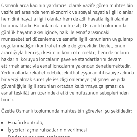
Osmanlılarda kadının yardımcısı olarak vazife gören muhtesibin
vazifeleri arasında hem ekonomik ve sosyal hayatla ilgili olanlar
hem dini hayatla ilgili olanlar hem de adli hayatla ilgili olanlar
bulunmaktadır. Bu anlam da muhtesib, Osmanlı toplumunda
günlük hayatın akışı içinde, halk ile esnaf arasındaki
münasebetleri düzenleme ve esnafla ilgili kanunların uygulanıp
uygulanmadığını kontrol etmekle de görevlidir. Devlet, onun
aracılığıyla hem işçi kesimini kontrol etmekte, hem de onların
haklarını koruyup loncaların gaye ve standartlarını devam
ettirmek amacıyla esnaf loncalarını yakından denetlemektedir.
Yerli mallarla rekabet edebilecek ithal eşyadan ihtisabiye adında
bir vergi almak suretiyle işsizliği önlemeye çalışması ve gıda
güvenliğiyle ilgili sorunları ortadan kaldırmaya çalışması da
esnaf teşkilâtları üzerindeki etki ve nüfuzunun sebeplerinden
biridir.
Özetle Osmanlı toplumunda muhtesibin görevleri şu şekildedir:
Esnafın kontrolü,
İş yerleri açma ruhsatlarının verilmesi