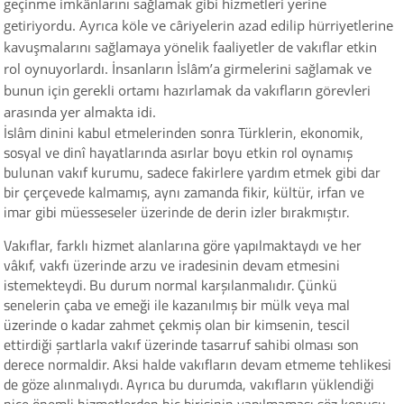
geçinme imkânlarını sağlamak gibi hizmetleri yerine
getiriyordu. Ayrıca köle ve câriyelerin azad edilip hürriyetlerine
kavuşmalarını sağlamaya yönelik faaliyetler de vakıflar etkin
rol oynuyorlardı. İnsanların İslâm’a girmelerini sağlamak ve
bunun için gerekli ortamı hazırlamak da vakıfların görevleri
arasında yer almakta idi.
İslâm dinini kabul etmelerinden sonra Türklerin, ekonomik,
sosyal ve dinî hayatlarında asırlar boyu etkin rol oynamış
bulunan vakıf kurumu, sadece fakirlere yardım etmek gibi dar
bir çerçevede kalmamış, aynı zamanda fikir, kültür, irfan ve
imar gibi müesseseler üzerinde de derin izler bırakmıştır.
Vakıflar, farklı hizmet alanlarına göre yapılmaktaydı ve her
vâkıf, vakfı üzerinde arzu ve iradesinin devam etmesini
istemekteydi. Bu durum normal karşılanmalıdır. Çünkü
senelerin çaba ve emeği ile kazanılmış bir mülk veya mal
üzerinde o kadar zahmet çekmiş olan bir kimsenin, tescil
ettirdiği şartlarla vakıf üzerinde tasarruf sahibi olması son
derece normaldir. Aksi halde vakıfların devam etmeme tehlikesi
de göze alınmalıydı. Ayrıca bu durumda, vakıfların yüklendiği