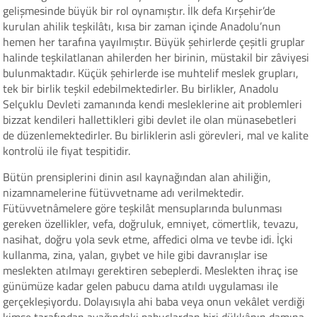
gelişmesinde büyük bir rol oynamıştır. İlk defa Kırşehir’de
kurulan ahilik teşkilâtı, kısa bir zaman içinde Anadolu’nun
hemen her tarafına yayılmıştır. Büyük şehirlerde çeşitli gruplar
halinde teşkilatlanan ahilerden her birinin, müstakil bir zâviyesi
bulunmaktadır. Küçük şehirlerde ise muhtelif meslek grupları,
tek bir birlik teşkil edebilmektedirler. Bu birlikler, Anadolu
Selçuklu Devleti zamanında kendi mesleklerine ait problemleri
bizzat kendileri hallettikleri gibi devlet ile olan münasebetleri
de düzenlemektedirler. Bu birliklerin asli görevleri, mal ve kalite
kontrolü ile fiyat tespitidir.
Bütün prensiplerini dinin asıl kaynağından alan ahiliğin,
nizamnamelerine fütüvvetname adı verilmektedir.
Fütüvvetnâmelere göre teşkilât mensuplarında bulunması
gereken özellikler, vefa, doğruluk, emniyet, cömertlik, tevazu,
nasihat, doğru yola sevk etme, affedici olma ve tevbe idi. İçki
kullanma, zina, yalan, gıybet ve hile gibi davranışlar ise
meslekten atılmayı gerektiren sebeplerdi. Meslekten ihraç ise
günümüze kadar gelen pabucu dama atıldı uygulaması ile
gerçekleşiyordu. Dolayısıyla ahi baba veya onun vekâlet verdiği