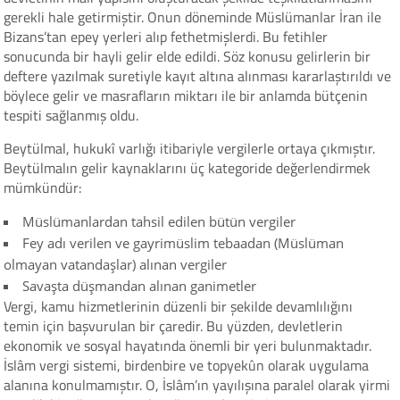
gerekli hale getirmiştir. Onun döneminde Müslümanlar İran ile
Bizans’tan epey yerleri alıp fethetmişlerdi. Bu fetihler
sonucunda bir hayli gelir elde edildi. Söz konusu gelirlerin bir
deftere yazılmak suretiyle kayıt altına alınması kararlaştırıldı ve
böylece gelir ve masrafların miktarı ile bir anlamda bütçenin
tespiti sağlanmış oldu.
Beytülmal, hukukî varlığı itibariyle vergilerle ortaya çıkmıştır.
Beytülmalın gelir kaynaklarını üç kategoride değerlendirmek
mümkündür:
Müslümanlardan tahsil edilen bütün vergiler
Fey adı verilen ve gayrimüslim tebaadan (Müslüman
olmayan vatandaşlar) alınan vergiler
Savaşta düşmandan alınan ganimetler
Vergi, kamu hizmetlerinin düzenli bir şekilde devamlılığını
temin için başvurulan bir çaredir. Bu yüzden, devletlerin
ekonomik ve sosyal hayatında önemli bir yeri bulunmaktadır.
İslâm vergi sistemi, birdenbire ve topyekûn olarak uygulama
alanına konulmamıştır. O, İslâm’ın yayılışına paralel olarak yirmi