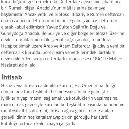
kurulduğunu göstermektedir. Defterdar sayısı ikiye çıkarılınca
biri Rumeli, diğeri Anadolu’nun mâlî işlerine bakmaya
başlamıştır. Ancak yetki ve protokol itibariyle Rumeli defterdarı,
daima Anadolu defterdarından önce gelmiş ve baş defterdar
olarak kabul edilmiştir. Yavuz Sultan Selim’in Doğu ve
Güneydoğu Anadolu ile Suriye ve diğer bölgeleri alması üzerine
devlet topraklarının mâlî işleri ile uğraşmak için merkezi
Halep’te olmak üzere Arap ve Acem Defterdarlığı adıyla yeni bir
defterdarlık kuruldu. Görev, isim ve yetkilerindeki birtakım
değişikliklerden sonra defterdarlık müessesesi 1841’de Maliye
Nezâreti adını aldı.
İhtisab
Hisbe veya ihtisab da denilen kurum, Hz. Ömer’in halifeliği
döneminde tam teşkilâtlı bir müessese haline gelmiştir.
İyiliklerin yapılmasını sağlamak ve kötülüklerin yapılmasına
mani olmak gayesiyle kurulan bu teşkilâtın başında bulunan ve
muhtesib, ihtisab emini, ihtisab ağası gibi isimlerle anılan
görevli, dinin hoş karşılamayıp çirkin gördüğü her türlü
kötülüğü ortadan kaldırmaya çalışırdı.