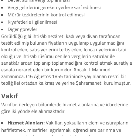
Devlet adına vergi toplanması
Vergi gelirlerini gereken yerlere sarf edilmesi
Mürûr tezkirelerinin kontrol edilmesi
Kıyafetlerle ilgilenilmesi
Diğer görevler
Görüldüğü gibi ihtisâb nezâreti kadı veya divan tarafından
tesbit edilmiş bulunan fiyatların uygulanıp uygulanmadığını
kontrol eden, satış yerlerini teftiş eden, lonca üyelerinin tabi
olduğu ve ihtisab rüsûmu denilen vergilerin satıcılar ile
sanatkârlardan toplanıp toplanmadığını kontrol etmek suretiyle
esnafa nezaret eden bir kurumdur. Ancak II. Mahmud
zamanında, (16 Ağustos 1855 tarihinde yayınlanan resmî bir
tebliğ ile) ortadan kalkmış ve yerine Şehremaneti kurulmuştur.
Vakıf
Vakıflar, ilerleyen bölümlerde hizmet alanlarına ve idarelerine
göre iki yönde ele alınmaktadır.
Hizmet Alanları:
Vakıflar, yoksulların elem ve ıstıraplarını
hafifletmek, misafirleri ağırlamak, öğrencilere barınma ve