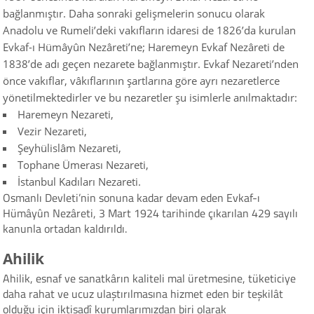
bağlanmıştır. Daha sonraki gelişmelerin sonucu olarak
Anadolu ve Rumeli’deki vakıfların idaresi de 1826’da kurulan
Evkaf-ı Hümâyûn Nezâreti’ne; Haremeyn Evkaf Nezâreti de
1838’de adı geçen nezarete bağlanmıştır. Evkaf Nezareti’nden
önce vakıflar, vâkıflarının şartlarına göre ayrı nezaretlerce
yönetilmektedirler ve bu nezaretler şu isimlerle anılmaktadır:
Haremeyn Nezareti,
Vezir Nezareti,
Şeyhülislâm Nezareti,
Tophane Ümerası Nezareti,
İstanbul Kadıları Nezareti.
Osmanlı Devleti’nin sonuna kadar devam eden Evkaf-ı
Hümâyûn Nezâreti, 3 Mart 1924 tarihinde çıkarılan 429 sayılı
kanunla ortadan kaldırıldı.
Ahilik
Ahilik, esnaf ve sanatkârın kaliteli mal üretmesine, tüketiciye
daha rahat ve ucuz ulaştırılmasına hizmet eden bir teşkilât
olduğu için iktisadî kurumlarımızdan biri olarak