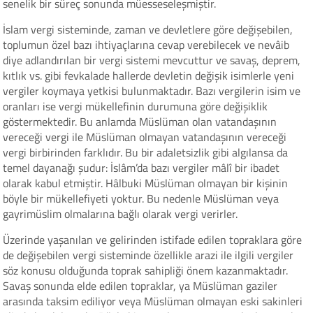
senelik bir süreç sonunda müesseseleşmiştir.
İslam vergi sisteminde, zaman ve devletlere göre değişebilen,
toplumun özel bazı ihtiyaçlarına cevap verebilecek ve nevâib
diye adlandırılan bir vergi sistemi mevcuttur ve savaş, deprem,
kıtlık vs. gibi fevkalade hallerde devletin değişik isimlerle yeni
vergiler koymaya yetkisi bulunmaktadır. Bazı vergilerin isim ve
oranları ise vergi mükellefinin durumuna göre değişiklik
göstermektedir. Bu anlamda Müslüman olan vatandaşının
vereceği vergi ile Müslüman olmayan vatandaşının vereceği
vergi birbirinden farklıdır. Bu bir adaletsizlik gibi algılansa da
temel dayanağı şudur: İslâm’da bazı vergiler mâlî bir ibadet
olarak kabul etmiştir. Hâlbuki Müslüman olmayan bir kişinin
böyle bir mükellefiyeti yoktur. Bu nedenle Müslüman veya
gayrimüslim olmalarına bağlı olarak vergi verirler.
Üzerinde yaşanılan ve gelirinden istifade edilen topraklara göre
de değişebilen vergi sisteminde özellikle arazi ile ilgili vergiler
söz konusu olduğunda toprak sahipliği önem kazanmaktadır.
Savaş sonunda elde edilen topraklar, ya Müslüman gaziler
arasında taksim ediliyor veya Müslüman olmayan eski sakinleri