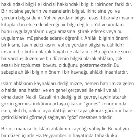
hakkındaki bilgi ile ikincisi hakkındaki bilgi birbirinden farklıdır.
Birincisine şeylerin ve nesnelerin bilgisi, ikincisine yol ve
yordam bilgisi denir. Yol ve yordam bilgisi, esas itibariyle insanın
kitaplardan elde edebileceği bir bilgi değildir. Yol ve yordam,
bunu uygulayanların uygulamasına iştirak ederek veya bu
uygulamayı müşahede ederek öğrenilir. Ahlâki bilginin önemli
bir kısmı, tayin edici kısmı, yol ve yordam bilgisine dâhildir;
insanın bir bütün olarak hayatı ile alakalıdır. Bu öğrenme süreci
bir varoluş düzeni ve bu düzenin bilgisi olarak ahlâkın, çok
esaslı bir toplumsal boyutu olduğunu göstermektedir. Bu
sebeple ahlâki bilginin önemli bir kaynağı, ahlâklı insanlardır.
İslâm ahlâkının kaynakları dediğimizde, hemen hatırımıza gelen
o halde, ana hatları ve en genel çerçevesi ile nakil ve akıl
olmaktadır. Nakil, Gazali’nin dediği gibi, çevreyi aydınlatarak
gözün görmesi imkânını ortaya çıkaran “güneş” konumunda
iken, akıl da, naklin aydınlattığı ve ortaya çıkarak görünür hale
getirdiklerini görmeyi sağlayan “göz” mesabesindedir.
Birinci manası ile İslâm ahlâkının kaynağı vahiydir. Bu vahyin
bir düzen içinde Hz. Peygamber’in hayatında tahakkuku