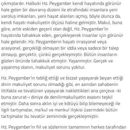
çıkmışlardır. Halbuki Hz. Peygamber kendi hayatında görünür
hale gelen bir davranış düzeni ile etrafındaki insanlara yeni
varoluş imkanları, yeni hayat alanları açmış, böyle olunca da,
kendi hayatı makuliyetin ölçüsü haline gelmiştir. Makul, buna
göre, artık eskiden geçerli olan değil, Hz. Peygamber’in
hayatında tahakkuk eden, gerçekleşerek insanlar için görünür
hale gelendir. Hz. Peygamberin hayatı irrasyonel veya
arasyonel, gerçekliği olmayan bir iddia veya sadece bir talep
olmayıp, gerçektir, çünkü gerçekleşmiştir. Bütün insanların
gözleri önünde tahakkuk etmiştir. Yaşanmıştır. Gerçek ve
yaşanmış olanın, makuliyet sorunu yoktur.
Hz. Peygamber’in tebliğ ettiği ve bizzat yaşayarak beyan ettiği
dinin makuliyet sorunu olmadığı gibi, en azından sahabenin
ittifakla ve tevatüren yaşayarak naklettikleri ana çerçeve -ki
buna zarurat-ı diniye de denilirmakuliyetin esasını teşkil
etmiştir. Daha sonra aklın iyi ve kötüyü bilip bilemeyeceği ile
ilgili tartışmalar, ma’kul ve menkul ilişkisi üzerindeki bütün
tartışmalar bu tevatür zemininde gerçekleşmiştir.
Hz. Peygamber’in fiil ve sözlerinin tamamının herkes tarafından