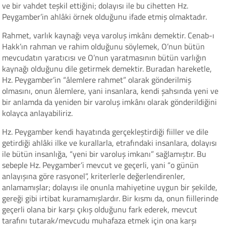
ve bir vahdet teşkil ettiğini; dolayısı ile bu cihetten Hz.
Peygamber’in ahlâki örnek olduğunu ifade etmiş olmaktadır.
Rahmet, varlık kaynağı veya varoluş imkânı demektir. Cenab-ı
Hakk’ın rahman ve rahim olduğunu söylemek, O’nun bütün
mevcudatın yaratıcısı ve O’nun yaratmasının bütün varlığın
kaynağı olduğunu dile getirmek demektir. Buradan hareketle,
Hz. Peygamber’in “âlemlere rahmet” olarak gönderilmiş
olmasını, onun âlemlere, yani insanlara, kendi şahsında yeni ve
bir anlamda da yeniden bir varoluş imkânı olarak gönderildiğini
kolayca anlayabiliriz.
Hz. Peygamber kendi hayatında gerçekleştirdiği fiiller ve dile
getirdiği ahlâki ilke ve kurallarla, etrafındaki insanlara, dolayısı
ile bütün insanlığa, “yeni bir varoluş imkanı” sağlamıştır. Bu
sebeple Hz. Peygamber’i mevcut ve geçerli, yani “o günün
anlayışına göre rasyonel”, kriterlerle değerlendirenler,
anlamamışlar; dolayısı ile onunla mahiyetine uygun bir şekilde,
gereği gibi irtibat kuramamışlardır. Bir kısmı da, onun fiillerinde
geçerli olana bir karşı çıkış olduğunu fark ederek, mevcut
tarafını tutarak/mevcudu muhafaza etmek için ona karşı