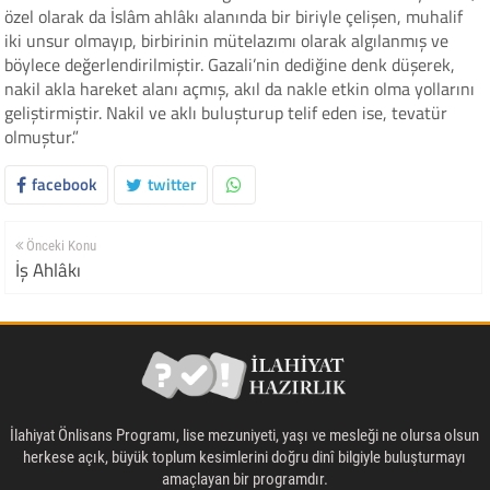
özel olarak da İslâm ahlâkı alanında bir biriyle çelişen, muhalif
iki unsur olmayıp, birbirinin mütelazımı olarak algılanmış ve
böylece değerlendirilmiştir. Gazali’nin dediğine denk düşerek,
nakil akla hareket alanı açmış, akıl da nakle etkin olma yollarını
geliştirmiştir. Nakil ve aklı buluşturup telif eden ise, tevatür
olmuştur.”
facebook
twitter
Önceki Konu
İş Ahlâkı
İlahiyat Önlisans Programı, lise mezuniyeti, yaşı ve mesleği ne olursa olsun
herkese açık, büyük toplum kesimlerini doğru dinî bilgiyle buluşturmayı
amaçlayan bir programdır.