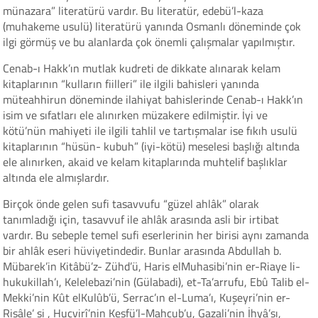
münazara” literatürü vardır. Bu literatür, edebü’l-kaza
(muhakeme usulü) literatürü yanında Osmanlı döneminde çok
ilgi görmüş ve bu alanlarda çok önemli çalışmalar yapılmıştır.
Cenab-ı Hakk’ın mutlak kudreti de dikkate alınarak kelam
kitaplarının “kulların fiilleri” ile ilgili bahisleri yanında
müteahhirun döneminde ilahiyat bahislerinde Cenab-ı Hakk’ın
isim ve sıfatları ele alınırken müzakere edilmiştir. İyi ve
kötü’nün mahiyeti ile ilgili tahlil ve tartışmalar ise fıkıh usulü
kitaplarının “hüsün- kubuh” (iyi-kötü) meselesi başlığı altında
ele alınırken, akaid ve kelam kitaplarında muhtelif başlıklar
altında ele almışlardır.
Birçok önde gelen sufi tasavvufu “güzel ahlâk” olarak
tanımladığı için, tasavvuf ile ahlâk arasında asli bir irtibat
vardır. Bu sebeple temel sufi eserlerinin her birisi aynı zamanda
bir ahlâk eseri hüviyetindedir. Bunlar arasında Abdullah b.
Mübarek’in Kitâbü’z- Zühd’ü, Haris elMuhasibi’nin er-Riaye li-
hukukillah’ı, Kelelebazi’nin (Gülabadi), et-Ta’arrufu, Ebû Talib el-
Mekki’nin Kût elKulûb’ü, Serrac’ın el-Luma’ı, Kuşeyri’nin er-
Risâle’ si , Hucvirî’nin Keşfü’l-Mahcub’u, Gazali’nin İhyâ’sı,