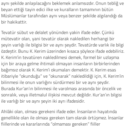
aynı şekilde anlaşılacağını beklemek anlamsızdır. Onun tebliğ ve
beyan ettiği tayin edici ilke ve kuralların tamamının bütün
Müslümanlar tarafından aynı veya benzer şekilde algılandığı da
bir hakikattir.
Tevatür sübut ve delalet yönünden yakin ifade eder. Çünkü
mütevatir olan, yani tevatür olarak nakledilen herhangi bir
şeyin varlığı ile bilgisi bir ve aynı şeydir. Tevatürde varlık ile bilgi
özdeştir. Bunu K. Kerim üzerinden kısaca şöylece ifade edebiliriz.
K. Kerim’in tevatüren nakledilmesi demek, formel bir uzlaşma
için bir araya gelme ihtimali olmayan insanların birbirlerinden
bağımsız olarak K. Kerim’i okumaları demektir. K. Kerim esas
itibariyle “okunduğu” ve “okunarak” nakledildiği için, K. Kerim’in
bilinmesi ile onun varlığını sürdürmesi bir ve aynı şeydir.
Burada Kur’an’ın bilinmesi ile varolması arasında bir öncelik ve
sonralık, veya illetmalul ilişkisi mevcut değildir. Kur’an’ın bilgisi
ile varlığı bir ve aynı şeyin iki ayrı ifadesidir.
Ahlâki olan, olması gerekeni ifade eder. İnsanların hayatında
genellikle olan ile olması gereken tam olarak örtüşmez. İnsanlar
fiillerinde ve kararlarında “olmaması gereken” fiiller