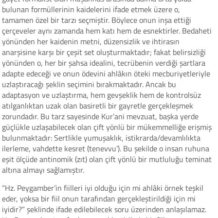
bulunan formüllerinin kaidelerini ifade etmek üzere o,
tamamen özel bir tarzı seçmiştir. Böylece onun inşa ettiği
çerçeveler aynı zamanda hem katı hem de esnektirler. Bedaheti
yönünden her kaidenin metni, düzensizlik ve ihtirasın
anarşisine karşı bir çeşit set oluşturmaktadır; fakat belirsizliği
yönünden o, her bir şahsa idealini, tecrübenin verdiği şartlara
adapte edeceği ve onun ödevini ahlâkın öteki mecburiyetleriyle
uzlaştıracağı şeklin seçimini bırakmaktadır. Ancak bu
adaptasyon ve uzlaştırma, hem gevşeklik hem de kontrolsüz
atılganlıktan uzak olan basiretli bir gayretle gerçekleşmek
zorundadır. Bu tarz sayesinde Kur’ani mevzuat, başka yerde
güçlükle uzlaşabilecek olan çift yönlü bir mükemmelliğe erişmiş
bulunmaktadır: Sertlikle yumuşaklık, istikrarda/devamlılıkta
ilerleme, vahdette kesret (tenevvu’). Bu şekilde o insan ruhuna
eşit ölçüde antinomik (zıt) olan çift yönlü bir mutluluğu teminat
altına almayı sağlamıştır.
“Hz. Peygamber’in fiilleri iyi olduğu için mi ahlâki örnek teşkil
eder, yoksa bir fiil onun tarafından gerçekleştirildiği için mi
iyidir?” şeklinde ifade edilebilecek soru üzerinden anlaşılamaz.