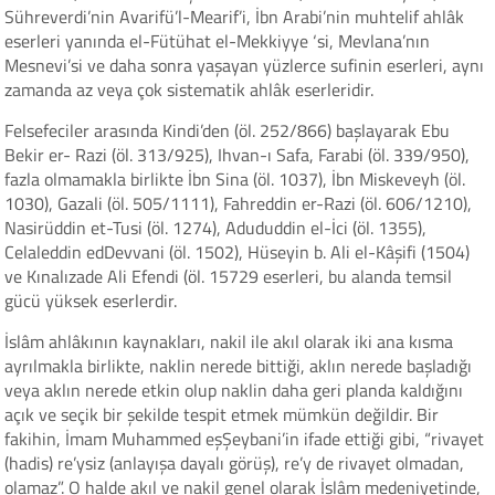
Sühreverdi’nin Avarifü’l-Mearif’i, İbn Arabi’nin muhtelif ahlâk
eserleri yanında el-Fütühat el-Mekkiyye ‘si, Mevlana’nın
Mesnevi’si ve daha sonra yaşayan yüzlerce sufinin eserleri, aynı
zamanda az veya çok sistematik ahlâk eserleridir.
Felsefeciler arasında Kindi’den (öl. 252/866) başlayarak Ebu
Bekir er- Razi (öl. 313/925), Ihvan-ı Safa, Farabi (öl. 339/950),
fazla olmamakla birlikte İbn Sina (öl. 1037), İbn Miskeveyh (öl.
1030), Gazali (öl. 505/1111), Fahreddin er-Razi (öl. 606/1210),
Nasirüddin et-Tusi (öl. 1274), Adududdin el-İci (öl. 1355),
Celaleddin edDevvani (öl. 1502), Hüseyin b. Ali el-Kâşifi (1504)
ve Kınalızade Ali Efendi (öl. 15729 eserleri, bu alanda temsil
gücü yüksek eserlerdir.
İslâm ahlâkının kaynakları, nakil ile akıl olarak iki ana kısma
ayrılmakla birlikte, naklin nerede bittiği, aklın nerede başladığı
veya aklın nerede etkin olup naklin daha geri planda kaldığını
açık ve seçik bir şekilde tespit etmek mümkün değildir. Bir
fakihin, İmam Muhammed eşŞeybani’in ifade ettiği gibi, “rivayet
(hadis) re’ysiz (anlayışa dayalı görüş), re’y de rivayet olmadan,
olamaz”. O halde akıl ve nakil genel olarak İslâm medeniyetinde,