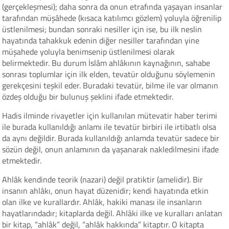
(gerçekleşmesi); daha sonra da onun etrafında yaşayan insanlar
tarafından müşâhede (kısaca katılımcı gözlem) yoluyla öğrenilip
üstlenilmesi; bundan sonraki nesiller için ise, bu ilk neslin
hayatında tahakkuk edenin diğer nesiller tarafından yine
müşahede yoluyla benimsenip üstlenilmesi olarak
belirmektedir. Bu durum İslâm ahlâkının kaynağının, sahabe
sonrası toplumlar için ilk elden, tevatür olduğunu söylemenin
gerekçesini teşkil eder. Buradaki tevatür, bilme ile var olmanın
özdeş olduğu bir bulunuş şeklini ifade etmektedir.
Hadis ilminde rivayetler için kullanılan mütevatir haber terimi
ile burada kullanıldığı anlamı ile tevatür birbiri ile irtibatlı olsa
da aynı değildir. Burada kullanıldığı anlamda tevatür sadece bir
sözün değil, onun anlamının da yaşanarak nakledilmesini ifade
etmektedir.
Ahlâk kendinde teorik (nazari) değil pratiktir (amelidir). Bir
insanın ahlâkı, onun hayat düzenidir; kendi hayatında etkin
olan ilke ve kurallardır. Ahlâk, hakiki manası ile insanların
hayatlarındadır; kitaplarda değil. Ahlâki ilke ve kuralları anlatan
bir kitap, “ahlâk” değil, “ahlâk hakkında” kitaptır. O kitapta