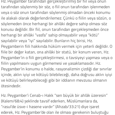
Hz. Peygamber tarafından gerçekleştirilmiş bir fiil veya onun
tarafından söylenmiş bir söz, o fiil onun tarafından işlenmeden
veya o söz onun tarafından söylenmiş olmadan önceki konumu
ile alakalı olarak değerlendirilemez. Çünkü o fiilin veya sözün, o
söylemeden önce herhangi bir ahlâki değere sahip olması söz
konusu değildir. Bir fiil, onun tarafından gerçekleşmeden önce
herhangi bir ahlâki “vasfa” sahip olmayabilir veya “kötü”
sayılabilir veya “iyi” sayılabilir. Bunların hiç birisi, Hz.
Peygamberin fiili hakkında hüküm vermek için yeterli değildir. O
fiile bir değer katan, ona ahlâki bir statü, bir konum veren, Hz.
Peygamber’in o fiili gerçekleştirmesi, o tavsiyeyi yapması veya o
fiilin yapılmasını uygun görmemesi ve yasaklamasıdır. Hz.
Peygamber’in konumu o halde, rasyonalizmin çizdiği dar sınırlar
içinde, aklın iyiyi ve kötüyü bilebileceği, daha doğrusu aklın iyiyi
ve kötüyü belirleyebileceği gibi bir iddianın mevzusu olmanın
ötesindedir.
Hz. Peygamber’i Cenab-ı Hakk “sen büyük bir ahlâk üzeresin”
(Kalem/68:4) şeklinde tavsif ederken, Müslümanlara da,
“rasul’de üsve-i hasene vardır” (Ahzab/33:21) diye işaret
ederek, Hz. Peygamber’de olan ile olması gerekenin buluştuğu