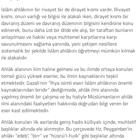
İslâm ahlâkının bir rivayet bir de dirayet kısmı vardır. Rivayet
kısmı, onun varlığı ve bilgisi ile alakalı iken, dirayet kısmı bir
davranış düzeni ve davranış düzeninin bilgisini kendisine konu
edinerek, bunu daha üst bir dilde ele alıp, bir taraftan bunların
anlaşılması ve hakiki veya muhtemel karşıtlarına karşı
savunulmasını sağlama yanında, yeni yetişen nesillere
sistematik bir şekilde İslâm ahlâkını öğretmeyi mümkün kılmak
ile alakalıdır.
Ahlâk alanının ilim haline gelmesi ve bu ilimde ortaya konulan
temsil gücü yüksek eserler, bu ilmin kaynaklarını teşkil
etmektedir. Gazali’nin “İhya isimli eseri İslâm ahlâkının önemli
kaynaklarından biridir” dediğimizde, ahlâk ilmi alanında
yapılmış önemli bir çalışma ve bu haliyle Müslümanların ahlâk
ilmi alanındaki faaliyetleri hakkında doğrudan bilgi veren bir
eser kast edilmektedir.
Ahlâk konuları ilk asırlarda geniş hadis külliyatı içinde, muhtelif
başlıklar altında ele alınmıştır. Bu çerçevede Hz. Peygamber’in
ahlâkı “edeb”, “birr” ve “hüsnü’l-hulk” gibi başlıklar altında