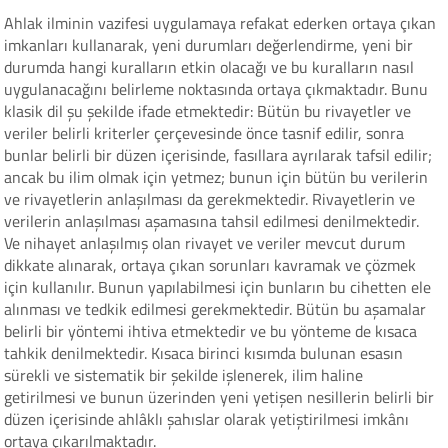
Ahlak ilminin vazifesi uygulamaya refakat ederken ortaya çıkan
imkanları kullanarak, yeni durumları değerlendirme, yeni bir
durumda hangi kuralların etkin olacağı ve bu kuralların nasıl
uygulanacağını belirleme noktasında ortaya çıkmaktadır. Bunu
klasik dil şu şekilde ifade etmektedir: Bütün bu rivayetler ve
veriler belirli kriterler çerçevesinde önce tasnif edilir, sonra
bunlar belirli bir düzen içerisinde, fasıllara ayrılarak tafsil edilir;
ancak bu ilim olmak için yetmez; bunun için bütün bu verilerin
ve rivayetlerin anlaşılması da gerekmektedir. Rivayetlerin ve
verilerin anlaşılması aşamasına tahsil edilmesi denilmektedir.
Ve nihayet anlaşılmış olan rivayet ve veriler mevcut durum
dikkate alınarak, ortaya çıkan sorunları kavramak ve çözmek
için kullanılır. Bunun yapılabilmesi için bunların bu cihetten ele
alınması ve tedkik edilmesi gerekmektedir. Bütün bu aşamalar
belirli bir yöntemi ihtiva etmektedir ve bu yönteme de kısaca
tahkik denilmektedir. Kısaca birinci kısımda bulunan esasın
sürekli ve sistematik bir şekilde işlenerek, ilim haline
getirilmesi ve bunun üzerinden yeni yetişen nesillerin belirli bir
düzen içerisinde ahlâklı şahıslar olarak yetiştirilmesi imkânı
ortaya çıkarılmaktadır.