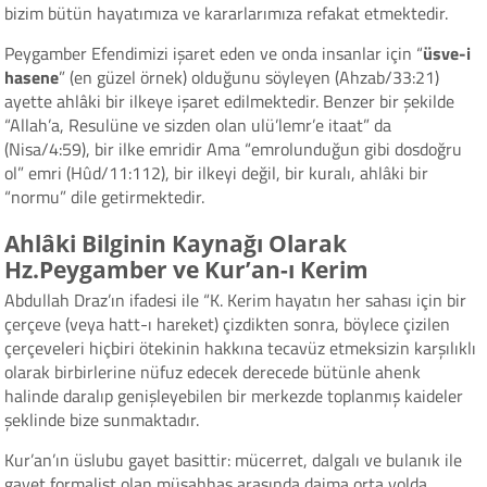
bizim bütün hayatımıza ve kararlarımıza refakat etmektedir.
Peygamber Efendimizi işaret eden ve onda insanlar için “
üsve-i
hasene
” (en güzel örnek) olduğunu söyleyen (Ahzab/33:21)
ayette ahlâki bir ilkeye işaret edilmektedir. Benzer bir şekilde
“Allah’a, Resulüne ve sizden olan ulü’lemr’e itaat” da
(Nisa/4:59), bir ilke emridir Ama “emrolunduğun gibi dosdoğru
ol” emri (Hûd/11:112), bir ilkeyi değil, bir kuralı, ahlâki bir
“normu” dile getirmektedir.
Ahlâki Bilginin Kaynağı Olarak
Hz.Peygamber ve Kur’an-ı Kerim
Abdullah Draz’ın ifadesi ile “K. Kerim hayatın her sahası için bir
çerçeve (veya hatt-ı hareket) çizdikten sonra, böylece çizilen
çerçeveleri hiçbiri ötekinin hakkına tecavüz etmeksizin karşılıklı
olarak birbirlerine nüfuz edecek derecede bütünle ahenk
halinde daralıp genişleyebilen bir merkezde toplanmış kaideler
şeklinde bize sunmaktadır.
Kur’an’ın üslubu gayet basittir: mücerret, dalgalı ve bulanık ile
gayet formalist olan müşahhas arasında daima orta yolda