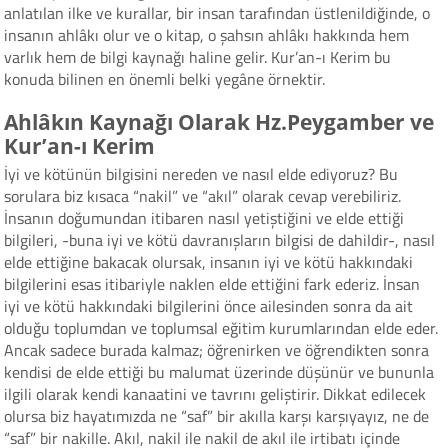
anlatılan ilke ve kurallar, bir insan tarafından üstlenildiğinde, o
insanın ahlâkı olur ve o kitap, o şahsın ahlâkı hakkında hem
varlık hem de bilgi kaynağı haline gelir. Kur’an-ı Kerim bu
konuda bilinen en önemli belki yegâne örnektir.
Ahlâkın Kaynağı Olarak Hz.Peygamber ve
Kur’an-ı Kerim
İyi ve kötünün bilgisini nereden ve nasıl elde ediyoruz? Bu
sorulara biz kısaca “nakil” ve “akıl” olarak cevap verebiliriz.
İnsanın doğumundan itibaren nasıl yetiştiğini ve elde ettiği
bilgileri, -buna iyi ve kötü davranışların bilgisi de dahildir-, nasıl
elde ettiğine bakacak olursak, insanın iyi ve kötü hakkındaki
bilgilerini esas itibariyle naklen elde ettiğini fark ederiz. İnsan
iyi ve kötü hakkındaki bilgilerini önce ailesinden sonra da ait
olduğu toplumdan ve toplumsal eğitim kurumlarından elde eder.
Ancak sadece burada kalmaz; öğrenirken ve öğrendikten sonra
kendisi de elde ettiği bu malumat üzerinde düşünür ve bununla
ilgili olarak kendi kanaatini ve tavrını geliştirir. Dikkat edilecek
olursa biz hayatımızda ne “saf” bir akılla karşı karşıyayız, ne de
“saf” bir nakille. Akıl, nakil ile nakil de akıl ile irtibatı içinde