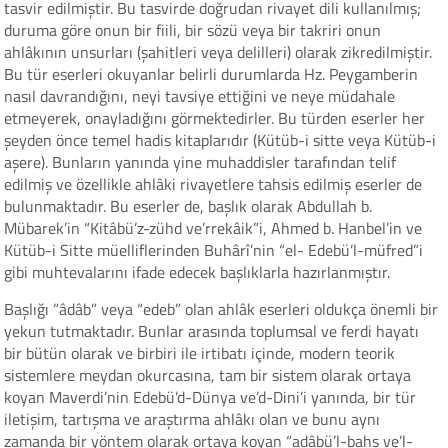
tasvir edilmiştir. Bu tasvirde doğrudan rivayet dili kullanılmış;
duruma göre onun bir fiili, bir sözü veya bir takriri onun
ahlâkının unsurları (şahitleri veya delilleri) olarak zikredilmiştir.
Bu tür eserleri okuyanlar belirli durumlarda Hz. Peygamberin
nasıl davrandığını, neyi tavsiye ettiğini ve neye müdahale
etmeyerek, onayladığını görmektedirler. Bu türden eserler her
şeyden önce temel hadis kitaplarıdır (Kütüb-i sitte veya Kütüb-i
aşere). Bunların yanında yine muhaddisler tarafından telif
edilmiş ve özellikle ahlâki rivayetlere tahsis edilmiş eserler de
bulunmaktadır. Bu eserler de, başlık olarak Abdullah b.
Mübarek’in “Kitâbü’z-zühd ve’rrekâik”i, Ahmed b. Hanbel’in ve
Kütüb-i Sitte müelliflerinden Buhârî’nin “el- Edebü’l-müfred”i
gibi muhtevalarını ifade edecek başlıklarla hazırlanmıştır.
Başlığı “âdâb” veya “edeb” olan ahlâk eserleri oldukça önemli bir
yekun tutmaktadır. Bunlar arasında toplumsal ve ferdi hayatı
bir bütün olarak ve birbiri ile irtibatı içinde, modern teorik
sistemlere meydan okurcasına, tam bir sistem olarak ortaya
koyan Maverdi’nin Edebü’d-Dünya ve’d-Dini’i yanında, bir tür
iletişim, tartışma ve araştırma ahlâkı olan ve bunu aynı
zamanda bir yöntem olarak ortaya koyan “adâbü’l-bahs ve’l-