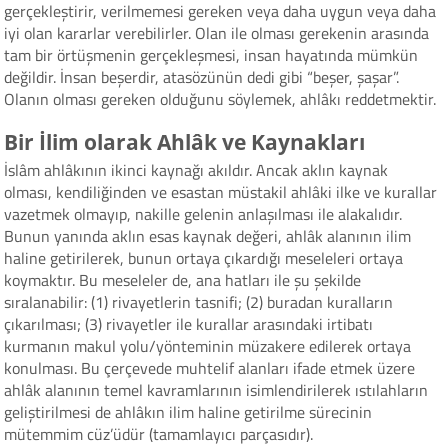
gerçekleştirir, verilmemesi gereken veya daha uygun veya daha
iyi olan kararlar verebilirler. Olan ile olması gerekenin arasında
tam bir örtüşmenin gerçekleşmesi, insan hayatında mümkün
değildir. İnsan beşerdir, atasözünün dedi gibi “beşer, şaşar”.
Olanın olması gereken olduğunu söylemek, ahlâkı reddetmektir.
Bir İlim olarak Ahlâk ve Kaynakları
İslâm ahlâkının ikinci kaynağı akıldır. Ancak aklın kaynak
olması, kendiliğinden ve esastan müstakil ahlâki ilke ve kurallar
vazetmek olmayıp, nakille gelenin anlaşılması ile alakalıdır.
Bunun yanında aklın esas kaynak değeri, ahlâk alanının ilim
haline getirilerek, bunun ortaya çıkardığı meseleleri ortaya
koymaktır. Bu meseleler de, ana hatları ile şu şekilde
sıralanabilir: (1) rivayetlerin tasnifi; (2) buradan kuralların
çıkarılması; (3) rivayetler ile kurallar arasındaki irtibatı
kurmanın makul yolu/yönteminin müzakere edilerek ortaya
konulması. Bu çerçevede muhtelif alanları ifade etmek üzere
ahlâk alanının temel kavramlarının isimlendirilerek ıstılahların
geliştirilmesi de ahlâkın ilim haline getirilme sürecinin
mütemmim cüz’üdür (tamamlayıcı parçasıdır).