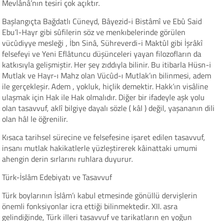
Mevlânâ’nın tesiri çok açıktır.
Başlangıçta Bağdatlı Cüneyd, Bâyezid-i Bistâmî ve Ebû Said
Ebu’l-Hayr gibi sûfilerin söz ve menkıbelerinde görülen
vücûdiyye mesleği , İbn Sinâ, Sühreverdi-i Maktûl gibi İşrâkî
felsefeyi ve Yeni Eflâtuncu düşünceleri yayan filozofların da
katkısıyla gelişmiştir. Her şey zıddıyla bilinir. Bu itibarla Hüsn-i
Mutlak ve Hayr-ı Mahz olan Vücûd-ı Mutlak’ın bilinmesi, adem
ile gerçekleşir. Adem , yokluk, hiçlik demektir. Hakk’ın visâline
ulaşmak için Hak ile Hak olmalıdır. Diğer bir ifadeyle aşk yolu
olan tasavvuf, aklî bilgiye dayalı sözle ( kâl ) değil, yaşananın dili
olan hâl le öğrenilir.
Kısaca tarihsel sürecine ve felsefesine işaret edilen tasavvuf,
insanı mutlak hakikatlerle yüzleştirerek kâinattaki umumi
ahengin derin sırlarını ruhlara duyurur.
Türk-İslâm Edebiyatı ve Tasavvuf
Türk boylarının İslâm’ı kabul etmesinde gönüllü dervişlerin
önemli fonksiyonlar icra ettiği bilinmektedir. XII. asra
gelindiğinde, Türk illeri tasavvuf ve tarikatların en yoğun