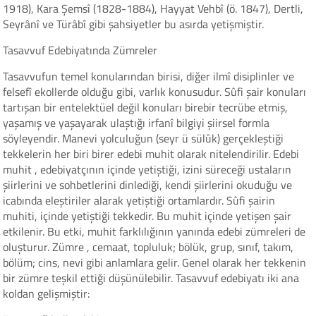
1918), Kara Şemsî (1828-1884), Hayyat Vehbî (ö. 1847), Dertli,
Seyrânî ve Türâbî gibi şahsiyetler bu asırda yetişmiştir.
Tasavvuf Edebiyatında Zümreler
Tasavvufun temel konularından birisi, diğer ilmî disiplinler ve
felsefî ekollerde olduğu gibi, varlık konusudur. Sûfi şair konuları
tartışan bir entelektüel değil konuları birebir tecrübe etmiş,
yaşamış ve yaşayarak ulaştığı irfanî bilgiyi şiirsel formla
söyleyendir. Manevi yolculuğun (seyr ü sülûk) gerçekleştiği
tekkelerin her biri birer edebi muhit olarak nitelendirilir. Edebi
muhit , edebiyatçının içinde yetiştiği, izini süreceği ustaların
şiirlerini ve sohbetlerini dinlediği, kendi şiirlerini okuduğu ve
icabında eleştiriler alarak yetiştiği ortamlardır. Sûfi şairin
muhiti, içinde yetiştiği tekkedir. Bu muhit içinde yetişen şair
etkilenir. Bu etki, muhit farklılığının yanında edebi zümreleri de
oluşturur. Zümre , cemaat, topluluk; bölük, grup, sınıf, takım,
bölüm; cins, nevi gibi anlamlara gelir. Genel olarak her tekkenin
bir zümre teşkil ettiği düşünülebilir. Tasavvuf edebiyatı iki ana
koldan gelişmiştir: