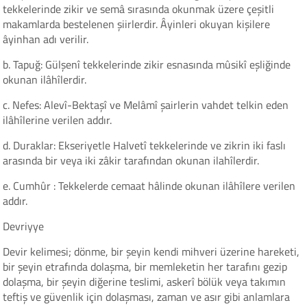
tekkelerinde zikir ve semâ sırasında okunmak üzere çeşitli
makamlarda bestelenen şiirlerdir. Âyinleri okuyan kişilere
âyinhan adı verilir.
b. Tapuğ: Gülşenî tekkelerinde zikir esnasında mûsikî eşliğinde
okunan ilâhîlerdir.
c. Nefes: Alevî-Bektaşî ve Melâmî şairlerin vahdet telkin eden
ilâhîlerine verilen addır.
d. Duraklar: Ekseriyetle Halvetî tekkelerinde ve zikrin iki faslı
arasında bir veya iki zâkir tarafından okunan ilahîlerdir.
e. Cumhûr : Tekkelerde cemaat hâlinde okunan ilâhîlere verilen
addır.
Devriyye
Devir kelimesi; dönme, bir şeyin kendi mihveri üzerine hareketi,
bir şeyin etrafında dolaşma, bir memleketin her tarafını gezip
dolaşma, bir şeyin diğerine teslimi, askerî bölük veya takımın
teftiş ve güvenlik için dolaşması, zaman ve asır gibi anlamlara