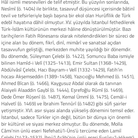
Hâl isimli mesnevîleri de telif etmiştir. Bu yüzyılın sonlarında,
Nesîmî (ö. 1404) ile birlikte, tasavvuf düşüncesi içerisinde bâtinî
tevil ve tefsirleriyle başlı başına bir ekol olan Hurûfîlik de Türk
edebî hayatına dâhil olmuştur. XV. yüzyılda İstanbul fethedilerek
Türk-İslâm kültürünün merkezi hâline dönüştürülmüştür. Bazı
tarihçilerin Fatih Rönesansı olarak nitelendirdikleri bir süreci de
içine alan bu dönem, fikrî, dinî, mimârî ve sanatsal açıdan
tasavvufun geliştiği, merkezden muhite yayıldığı bir dönemdir.
Bu dönemde, Süleyman Çelebi (ö. 1422), Somuncu Baba ismiyle
bilinen Hamîd-i Velî (1325-1413), Emir Sultan (1368-1429),
Abdülvâsî Çelebi, Hacı Bayram-ı Velî (1332-1429), Fatih’in
hocası Akşemseddin (1389-1458), Yazıcıoğlu Mehmed (ö. 1451),
Ahmed Bîcan (ö. 1466), Kaygusuz Abdal olarak da tanınan
Alaiyeli Alaaddin Gaybî (ö. 1444), Eşrefoğlu Rûmî (ö. 1469),
Dede Ömer Rûşenî (ö. 1487), Kemal Ümmî (ö. 1475), Cemâl-i
Halvetî (ö. 1469) ve İbrahim Tennûrî (ö.1482) gibi sûfi şairler
yetişmiştir. XVI. asır siyasi alanda yükseliş dönemini temsil eder.
İstanbul, sadece Türkler için değil, bütün bir dünya için önemli
bir kültürel ve siyasi merkez olmuştur. Bu dönemde, Molla
Câmi’nin ünlü eseri Nefehatü’l-Üns’ü tercüme eden Lamiî
Çelebi (1473-1532), İbnü’l Arâbi’nin ünlü eseri Fusûsu’l-Hikem’i