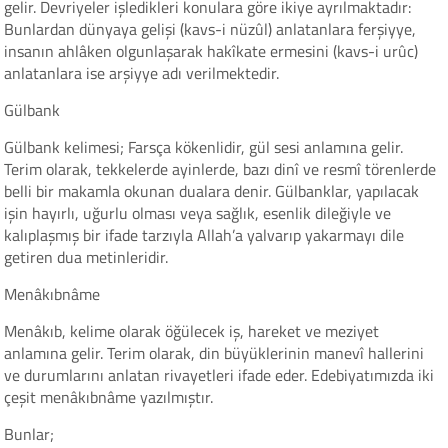
gelir. Devriyeler işledikleri konulara göre ikiye ayrılmaktadır:
Bunlardan dünyaya gelişi (kavs-i nüzûl) anlatanlara ferşiyye,
insanın ahlâken olgunlaşarak hakîkate ermesini (kavs-i urûc)
anlatanlara ise arşiyye adı verilmektedir.
Gülbank
Gülbank kelimesi; Farsça kökenlidir, gül sesi anlamına gelir.
Terim olarak, tekkelerde ayinlerde, bazı dinî ve resmî törenlerde
belli bir makamla okunan dualara denir. Gülbanklar, yapılacak
işin hayırlı, uğurlu olması veya sağlık, esenlik dileğiyle ve
kalıplaşmış bir ifade tarzıyla Allah’a yalvarıp yakarmayı dile
getiren dua metinleridir.
Menâkıbnâme
Menâkıb, kelime olarak öğülecek iş, hareket ve meziyet
anlamına gelir. Terim olarak, din büyüklerinin manevî hallerini
ve durumlarını anlatan rivayetleri ifade eder. Edebiyatımızda iki
çeşit menâkıbnâme yazılmıştır.
Bunlar;