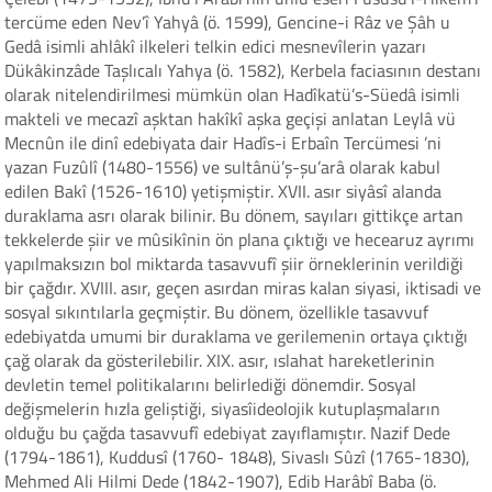
tercüme eden Nev’î Yahyâ (ö. 1599), Gencine-i Râz ve Şâh u
Gedâ isimli ahlâkî ilkeleri telkin edici mesnevîlerin yazarı
Dükâkinzâde Taşlıcalı Yahya (ö. 1582), Kerbela faciasının destanı
olarak nitelendirilmesi mümkün olan Hadîkatü’s-Süedâ isimli
makteli ve mecazî aşktan hakîkî aşka geçişi anlatan Leylâ vü
Mecnûn ile dinî edebiyata dair Hadîs-i Erbaîn Tercümesi ’ni
yazan Fuzûlî (1480-1556) ve sultânü’ş-şu’arâ olarak kabul
edilen Bakî (1526-1610) yetişmiştir. XVII. asır siyâsî alanda
duraklama asrı olarak bilinir. Bu dönem, sayıları gittikçe artan
tekkelerde şiir ve mûsikînin ön plana çıktığı ve hecearuz ayrımı
yapılmaksızın bol miktarda tasavvufî şiir örneklerinin verildiği
bir çağdır. XVIII. asır, geçen asırdan miras kalan siyasi, iktisadi ve
sosyal sıkıntılarla geçmiştir. Bu dönem, özellikle tasavvuf
edebiyatda umumi bir duraklama ve gerilemenin ortaya çıktığı
çağ olarak da gösterilebilir. XIX. asır, ıslahat hareketlerinin
devletin temel politikalarını belirlediği dönemdir. Sosyal
değişmelerin hızla geliştiği, siyasîideolojik kutuplaşmaların
olduğu bu çağda tasavvufî edebiyat zayıflamıştır. Nazif Dede
(1794-1861), Kuddusî (1760- 1848), Sivaslı Sûzî (1765-1830),
Mehmed Ali Hilmi Dede (1842-1907), Edib Harâbî Baba (ö.