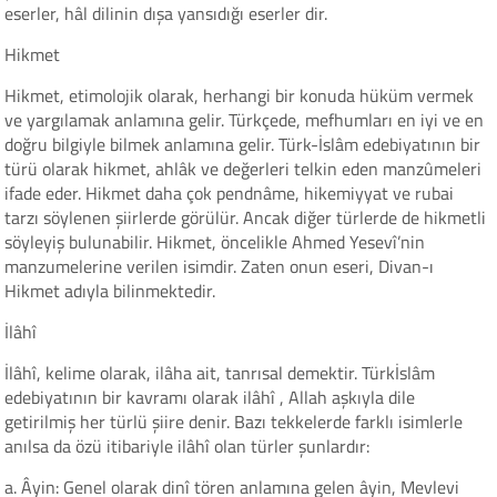
eserler, hâl dilinin dışa yansıdığı eserler dir.
Hikmet
Hikmet, etimolojik olarak, herhangi bir konuda hüküm vermek
ve yargılamak anlamına gelir. Türkçede, mefhumları en iyi ve en
doğru bilgiyle bilmek anlamına gelir. Türk-İslâm edebiyatının bir
türü olarak hikmet, ahlâk ve değerleri telkin eden manzûmeleri
ifade eder. Hikmet daha çok pendnâme, hikemiyyat ve rubai
tarzı söylenen şiirlerde görülür. Ancak diğer türlerde de hikmetli
söyleyiş bulunabilir. Hikmet, öncelikle Ahmed Yesevî’nin
manzumelerine verilen isimdir. Zaten onun eseri, Divan-ı
Hikmet adıyla bilinmektedir.
İlâhî
İlâhî, kelime olarak, ilâha ait, tanrısal demektir. Türkİslâm
edebiyatının bir kavramı olarak ilâhî , Allah aşkıyla dile
getirilmiş her türlü şiire denir. Bazı tekkelerde farklı isimlerle
anılsa da özü itibariyle ilâhî olan türler şunlardır:
a. Âyin: Genel olarak dinî tören anlamına gelen âyin, Mevlevi