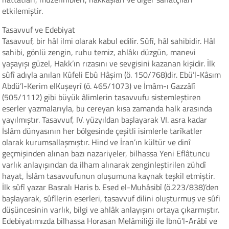
etkilemiştir.
Tasavvuf ve Edebiyat
Tasavvuf, bir hâl ilmi olarak kabul edilir. Sûfî, hâl sahibidir. Hâl
sahibi, gönlü zengin, ruhu temiz, ahlâkı düzgün, manevi
yaşayışı güzel, Hakk’ın rızasını ve sevgisini kazanan kişidir. İlk
sûfî adıyla anılan Kûfeli Ebû Hâşim (ö. 150/768)dir. Ebü’l-Kâsım
Abdü’l-Kerim elKuşeyrî (ö. 465/1073) ve İmâm-ı Gazzâlî
(505/1112) gibi büyük âlimlerin tasavvufu sistemleştiren
eserler yazmalarıyla, bu cereyan kısa zamanda halk arasında
yayılmıştır. Tasavvuf, IV. yüzyıldan başlayarak VI. asra kadar
İslâm dünyasının her bölgesinde çeşitli isimlerle tarîkatler
olarak kurumsallaşmıştır. Hind ve İran’ın kültür ve dinî
geçmişinden alınan bazı nazariyeler, bilhassa Yeni Eflâtuncu
varlık anlayışından da ilham alınarak zenginleştirilen zühdî
hayat, İslâm tasavvufunun oluşumuna kaynak teşkil etmiştir.
İlk sûfî yazar Basralı Haris b. Esed el-Muhâsibî (ö.223/838)’den
başlayarak, sûfîlerin eserleri, tasavvuf dilini oluşturmuş ve sûfi
düşüncesinin varlık, bilgi ve ahlâk anlayışını ortaya çıkarmıştır.
Edebiyatımızda bilhassa Horasan Melâmiliği ile İbnü’l-Arâbî ve