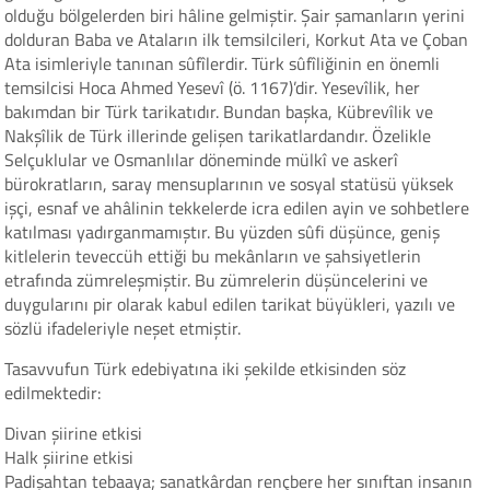
olduğu bölgelerden biri hâline gelmiştir. Şair şamanların yerini
dolduran Baba ve Ataların ilk temsilcileri, Korkut Ata ve Çoban
Ata isimleriyle tanınan sûfîlerdir. Türk sûfîliğinin en önemli
temsilcisi Hoca Ahmed Yesevî (ö. 1167)’dir. Yesevîlik, her
bakımdan bir Türk tarikatıdır. Bundan başka, Kübrevîlik ve
Nakşîlik de Türk illerinde gelişen tarikatlardandır. Özelikle
Selçuklular ve Osmanlılar döneminde mülkî ve askerî
bürokratların, saray mensuplarının ve sosyal statüsü yüksek
işçi, esnaf ve ahâlinin tekkelerde icra edilen ayin ve sohbetlere
katılması yadırganmamıştır. Bu yüzden sûfi düşünce, geniş
kitlelerin teveccüh ettiği bu mekânların ve şahsiyetlerin
etrafında zümreleşmiştir. Bu zümrelerin düşüncelerini ve
duygularını pir olarak kabul edilen tarikat büyükleri, yazılı ve
sözlü ifadeleriyle neşet etmiştir.
Tasavvufun Türk edebiyatına iki şekilde etkisinden söz
edilmektedir:
Divan şiirine etkisi
Halk şiirine etkisi
Padişahtan tebaaya; sanatkârdan rençbere her sınıftan insanın