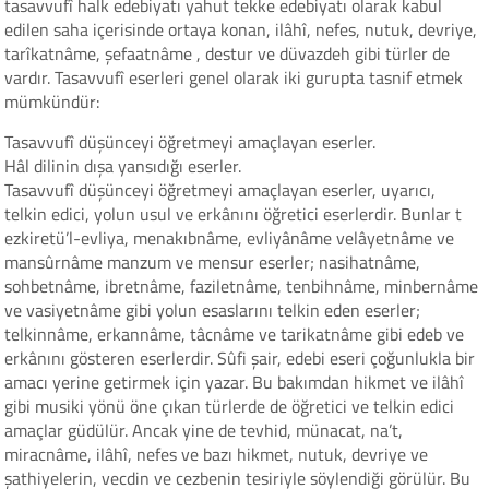
tasavvufî halk edebiyatı yahut tekke edebiyatı olarak kabul
edilen saha içerisinde ortaya konan, ilâhî, nefes, nutuk, devriye,
tarîkatnâme, şefaatnâme , destur ve düvazdeh gibi türler de
vardır. Tasavvufî eserleri genel olarak iki gurupta tasnif etmek
mümkündür:
Tasavvufî düşünceyi öğretmeyi amaçlayan eserler.
Hâl dilinin dışa yansıdığı eserler.
Tasavvufî düşünceyi öğretmeyi amaçlayan eserler, uyarıcı,
telkin edici, yolun usul ve erkânını öğretici eserlerdir. Bunlar t
ezkiretü’l-evliya, menakıbnâme, evliyânâme velâyetnâme ve
mansûrnâme manzum ve mensur eserler; nasihatnâme,
sohbetnâme, ibretnâme, faziletnâme, tenbihnâme, minbernâme
ve vasiyetnâme gibi yolun esaslarını telkin eden eserler;
telkinnâme, erkannâme, tâcnâme ve tarikatnâme gibi edeb ve
erkânını gösteren eserlerdir. Sûfi şair, edebi eseri çoğunlukla bir
amacı yerine getirmek için yazar. Bu bakımdan hikmet ve ilâhî
gibi musiki yönü öne çıkan türlerde de öğretici ve telkin edici
amaçlar güdülür. Ancak yine de tevhid, münacat, na’t,
miracnâme, ilâhî, nefes ve bazı hikmet, nutuk, devriye ve
şathiyelerin, vecdin ve cezbenin tesiriyle söylendiği görülür. Bu