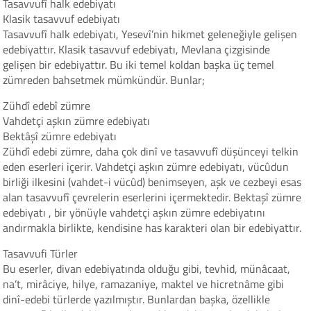
Tasavvufî halk edebiyatı
Klasik tasavvuf edebiyatı
Tasavvufî halk edebiyatı, Yesevî’nin hikmet geleneğiyle gelişen
edebiyattır. Klasik tasavvuf edebiyatı, Mevlana çizgisinde
gelişen bir edebiyattır. Bu iki temel koldan başka üç temel
zümreden bahsetmek mümkündür. Bunlar;
Zühdî edebî zümre
Vahdetçi aşkın zümre edebiyatı
Bektâşî zümre edebiyatı
Zühdî edebi zümre, daha çok dinî ve tasavvufî düşünceyi telkin
eden eserleri içerir. Vahdetçi aşkın zümre edebiyatı, vücûdun
birliği ilkesini (vahdet-i vücûd) benimseyen, aşk ve cezbeyi esas
alan tasavvufî çevrelerin eserlerini içermektedir. Bektaşî zümre
edebiyatı , bir yönüyle vahdetçi aşkın zümre edebiyatını
andırmakla birlikte, kendisine has karakteri olan bir edebiyattır.
Tasavvufi Türler
Bu eserler, divan edebiyatında olduğu gibi, tevhid, münâcaat,
na’t, mirâciye, hilye, ramazaniye, maktel ve hicretnâme gibi
dinî-edebi türlerde yazılmıştır. Bunlardan başka, özellikle