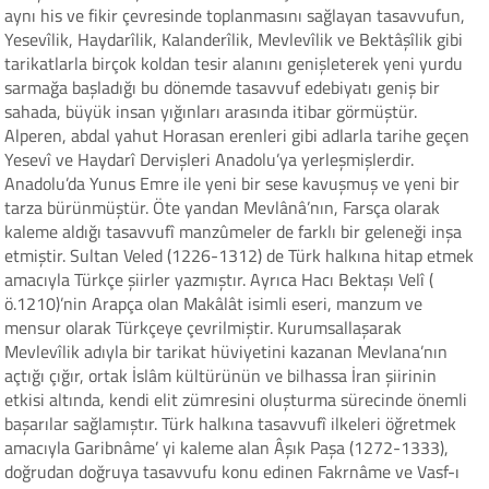
aynı his ve fikir çevresinde toplanmasını sağlayan tasavvufun,
Yesevîlik, Haydarîlik, Kalanderîlik, Mevlevîlik ve Bektâşîlik gibi
tarikatlarla birçok koldan tesir alanını genişleterek yeni yurdu
sarmağa başladığı bu dönemde tasavvuf edebiyatı geniş bir
sahada, büyük insan yığınları arasında itibar görmüştür.
Alperen, abdal yahut Horasan erenleri gibi adlarla tarihe geçen
Yesevî ve Haydarî Dervişleri Anadolu’ya yerleşmişlerdir.
Anadolu’da Yunus Emre ile yeni bir sese kavuşmuş ve yeni bir
tarza bürünmüştür. Öte yandan Mevlânâ’nın, Farsça olarak
kaleme aldığı tasavvufî manzûmeler de farklı bir geleneği inşa
etmiştir. Sultan Veled (1226-1312) de Türk halkına hitap etmek
amacıyla Türkçe şiirler yazmıştır. Ayrıca Hacı Bektaşı Velî (
ö.1210)’nin Arapça olan Makâlât isimli eseri, manzum ve
mensur olarak Türkçeye çevrilmiştir. Kurumsallaşarak
Mevlevîlik adıyla bir tarikat hüviyetini kazanan Mevlana’nın
açtığı çığır, ortak İslâm kültürünün ve bilhassa İran şiirinin
etkisi altında, kendi elit zümresini oluşturma sürecinde önemli
başarılar sağlamıştır. Türk halkına tasavvufî ilkeleri öğretmek
amacıyla Garibnâme’ yi kaleme alan Âşık Paşa (1272-1333),
doğrudan doğruya tasavvufu konu edinen Fakrnâme ve Vasf-ı