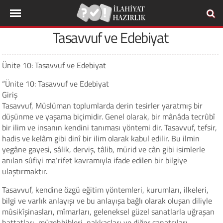
Tasavvuf ve Edebiyat
Ünite 10: Tasavvuf ve Edebiyat
“Ünite 10: Tasavvuf ve Edebiyat
Giriş
Tasavvuf, Müslüman toplumlarda derin tesirler yaratmış bir
düşünme ve yaşama biçimidir. Genel olarak, bir mânâda tecrûbî
bir ilim ve insanın kendini tanıması yöntemi dir. Tasavvuf, tefsir,
hadis ve kelâm gibi dinî bir ilim olarak kabul edilir. Bu ilmin
yegâne gayesi, sâlik, derviş, tâlib, mürid ve cân gibi isimlerle
anılan sûfiyi ma‘rifet kavramıyla ifade edilen bir bilgiye
ulaştırmaktır.
Tasavvuf, kendine özgü eğitim yöntemleri, kurumları, ilkeleri,
bilgi ve varlık anlayışı ve bu anlayışa bağlı olarak oluşan diliyle
mûsikîşinasları, mîmarları, geleneksel güzel sanatlarla uğraşan
hattatları, müzehhibleri, nakkaşları ve diğer sanatçıları