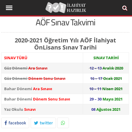
AÖF Sınav Takvimi
2020-2021 Öğretim Yılı AÖF İlahiyat
ÖnLisans Sınav Tarihi
SINAV TÜRÜ
SINAV TARİHİ
Güz Dönemi
Ara Sınavı
12 – 13
Aralık 2020
Güz Dönemi
Dönem Sonu Sınavı
16 – 17
Ocak 2021
Bahar Dönemi
Ara Sınavı
10 – 11
Nisan 2021
Bahar Dönemi
Dönem Sonu Sınavı
29 – 30
Mayıs 2021
Yaz Okulu
Sınavı
08
Ağustos 2021
facebook
twitter