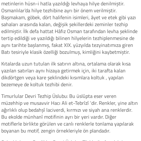
metinlerin hüsn-i hatla yazıldığı levhaya hilye denilmiştir.
Osmanlılar’da hilye tezhibine ayrı bir önem verilmiştir.
Başmakam, göbek, dört halifenin isimleri, âyet ve etek gibi yazı
sahaları arasında kalan, değişik şekillerdeki zeminler tezhip
edilmiştir. İlk defa hattat Hâfız Osman tarafından levha şeklinde
tertip edildiği ve yazıldığı bilinen hilyelerin tezhiplenmesine de
aynı tarihte başlanmış, fakat XIX. yüzyılda tezyinatımıza giren
Batı tesiriyle klasik özelliği bozulmuş, kimliğini kaybetmiştir.
Kıtalarda uzun tutulan ilk satırın altına, ortalama olarak kısa
yazılan satırları aynı hizaya getirmek için, iki tarafta kalan
dikdörtgen veya kare şeklindeki kısımlara koltuk , yapılan
bezemeye de koltuk tezhibi denir.
Timurlular Devri Tezhip Üslubu: Bu üslûpta eser veren
müzehhip ve musavvir Hacı Ali et-Tebrîzî ‘dir. Renkler, yine altın
ağırlıklı olup bedahşî laciverdi, kırmızı ve siyah ana renklerdir.
Bu ekolde münhanî motifinin ayrı bir yeri vardır. Diğer
motiflerle birlikte görülen ve canlı renklerle tonlama yapılarak
boyanan bu motif, zengin örnekleriyle ön plandadır.