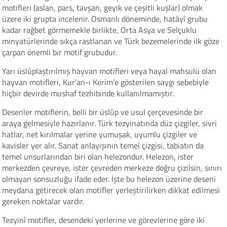
motifleri (aslan, pars, tavşan, geyik ve çeşitli kuşlar) olmak
üzere iki grupta incelenir. Osmanlı döneminde, hatâyî grubu
kadar rağbet görmemekle birlikte, Orta Asya ve Selçuklu
minyatürlerinde sıkça rastlanan ve Türk bezemelerinde ilk göze
çarpan önemli bir motif grubudur.
Yarı üslûplaştırılmış hayvan motifleri veya hayal mahsulü olan
hayvan motifleri, Kur’an-ı Kerim’e gösterilen saygı sebebiyle
hiçbir devirde mushaf tezhibinde kullanılmamıştır.
Desenler motiflerin, belli bir üslûp ve usul çerçevesinde bir
araya gelmesiyle hazırlanır. Türk tezyinatında düz çizgiler, sivri
hatlar, net kırılmalar yerine yumuşak, uyumlu çizgiler ve
kavisler yer alır. Sanat anlayışının temel çizgisi, tabiatın da
temel unsurlarından biri olan helezondur. Helezon, ister
merkezden çevreye, ister çevreden merkeze doğru çizilsin, sınırı
olmayan sonsuzluğu ifade eder. İşte bu helezon üzerine deseni
meydana getirecek olan motifler yerleştirilirken dikkat edilmesi
gereken noktalar vardır.
Tezyinî motifler, desendeki yerlerine ve görevlerine göre iki