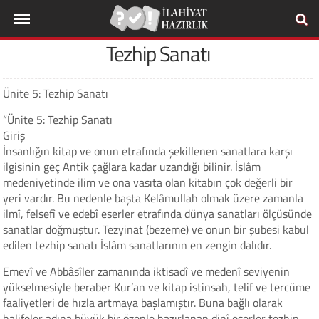
Tezhip Sanatı
Ünite 5: Tezhip Sanatı
“Ünite 5: Tezhip Sanatı
Giriş
İnsanlığın kitap ve onun etrafında şekillenen sanatlara karşı
ilgisinin geç Antik çağlara kadar uzandığı bilinir. İslâm
medeniyetinde ilim ve ona vasıta olan kitabın çok değerli bir
yeri vardır. Bu nedenle başta Kelâmullah olmak üzere zamanla
ilmî, felsefî ve edebî eserler etrafında dünya sanatları ölçüsünde
sanatlar doğmuştur. Tezyinat (bezeme) ve onun bir şubesi kabul
edilen tezhip sanatı İslâm sanatlarının en zengin dalıdır.
Emevî ve Abbâsîler zamanında iktisadî ve medenî seviyenin
yükselmesiyle beraber Kur’an ve kitap istinsah, telif ve tercüme
faaliyetleri de hızla artmaya başlamıştır. Buna bağlı olarak
halifeler adına büyük bir özenle hazırlanan dinî eserler tezhip