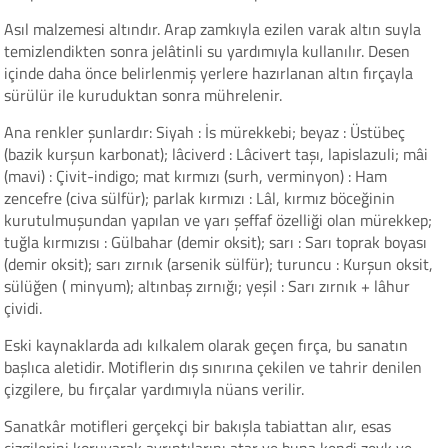
Asıl malzemesi altındır. Arap zamkıyla ezilen varak altın suyla
temizlendikten sonra jelâtinli su yardımıyla kullanılır. Desen
içinde daha önce belirlenmiş yerlere hazırlanan altın fırçayla
sürülür ile kuruduktan sonra mührelenir.
Ana renkler şunlardır: Siyah : İs mürekkebi; beyaz : Üstübeç
(bazik kurşun karbonat); lâciverd : Lâcivert taşı, lapislazuli; mâi
(mavi) : Çivit-indigo; mat kırmızı (surh, verminyon) : Ham
zencefre (civa sülfür); parlak kırmızı : Lâl, kırmız böceğinin
kurutulmuşundan yapılan ve yarı şeffaf özelliği olan mürekkep;
tuğla kırmızısı : Gülbahar (demir oksit); sarı : Sarı toprak boyası
(demir oksit); sarı zırnık (arsenik sülfür); turuncu : Kurşun oksit,
sülüğen ( minyum); altınbaş zırnığı; yeşil : Sarı zırnık + lâhur
çividi.
Eski kaynaklarda adı kılkalem olarak geçen fırça, bu sanatın
başlıca aletidir. Motiflerin dış sınırına çekilen ve tahrir denilen
çizgilere, bu fırçalar yardımıyla nüans verilir.
Sanatkâr motifleri gerçekçi bir bakışla tabiattan alır, esas