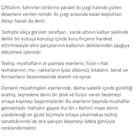
Çifttahrir, tahrirleri birbirine paralel iki çizgi halinde çizilen
desenlere verilen isimdir. İki çizgi arasında kalan boşluktan
dolayı havalı da denir.
Tezhipte sıkça görülen zerefşan , varak altının kalbur şeklinde
delikli bir kutuya konulup içinde kuru fırçanın hareket
ettirilmesiyle altın parçalarının kalburun deliklerinden aşağıya
dökülmesi işlemidir.
Tezhip, mushafların el yazması eserlerin, hüsn-i hat
levhalarının, mu- rakka’ların (yazı albümü), kıtaların, berat ve
fermanların bezenmesinde önemli rol oynar.
Osmanlı müzehhipleri eserlerinde, daima sadelik içinde güzelliği
aramış, seyredene derin bir zevk ve huzur veren bezemeyi
ortaya koymayı başarmışlardır. Bu eserlerin başında mushaflar
gelmektedir. Hattatın gayesi Kur’ân-ı Kerîm’i insan elinin
yazabileceği en güzel biçimiyle ortaya çıkarmaksa tezhip
sanatkârınınki de ona yakışan bezemeyi âdeta gönlüyle
renklendirmektir.