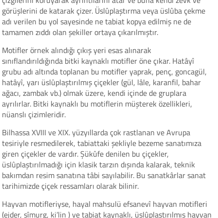
çizgilerini koruyarak ayrıntılarını atar ve buna kendi zevk ve
görüşlerini de katarak çizer. Üslûplaştırma veya üslûba çekme
adı verilen bu yol sayesinde ne tabiat kopya edilmiş ne de
tamamen zıddı olan şekiller ortaya çıkarılmıştır.
Motifler örnek alındığı çıkış yeri esas alınarak
sınıflandırıldığında bitki kaynaklı motifler öne çıkar. Hatâyî
grubu adı altında toplanan bu motifler yaprak, penç, goncagül,
hatâyî, yarı üslûplaştırılmış çiçekler (gül, lâle, karanfil, bahar
ağacı, zambak vb.) olmak üzere, kendi içinde de gruplara
ayrılırlar. Bitki kaynaklı bu motiflerin müşterek özellikleri,
nüanslı çizimleridir.
Bilhassa XVIII ve XIX. yüzyıllarda çok rastlanan ve Avrupa
tesiriyle resmedilerek, tabiattaki şekliyle bezeme sanatımıza
giren çiçekler de vardır. Şükûfe denilen bu çiçekler,
üslûplaştırılmadığı için klasik tarzın dışında kalarak, teknik
bakımdan resim sanatına tâbi sayılabilir. Bu sanatkârlar sanat
tarihimizde çiçek ressamları olarak bilinir.
Hayvan motifleriyse, hayal mahsulü efsanevî hayvan motifleri
(ejder, sîmurg, ki’lin ) ve tabiat kaynaklı, üslûplaştırılmış hayvan