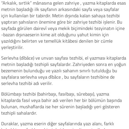
“Arkalık, sırtlık” mânasına gelen zahriye , yazma kitaplarda esas
metnin başladığı ilk sayfanın arkasındaki sayfa veya sayfalar
için kullanılan bir tabirdir. Metin dışında kalan sahaya tezhibi
yaptıran şahısların önemine göre bir zahriye tezhibi işlenir. Bu
sayfada görülen dairevî veya mekik biçimindeki tezyinatın içine
-bazan dışınaeserin kime ait olduğunu yahut kimin için
yazıldığını belirten ve temellük kitâbesi denilen bir cümle
yerleştirilir.
Serlevha (dîbâce) ve unvan sayfası tezhibi, el yazması kitaplarda
metnin başladığı tezhipli sayfalardır. Zahriyeden sonra en yoğun
bezemenin bulunduğu ve yazılı sahanın sınırlı tutulduğu bu
sayfalara serlevha veya dîbâce , bu sayfaların tezhibine de
serlevha tezhibi adı verilir.
Bölümbaşı tezhibi (bahirbaşı, fasılbaşı, sûrebaşı), yazma
kitaplarda fasıl veya bahir adı verilen her bir bölümün başında
bulunan, mushaflarda ise her sûrenin başladığı yeri gösteren
tezhipli sahalardır.
Duraklar, yazma eserin diğer sayfalarında yazı alanı, farklı