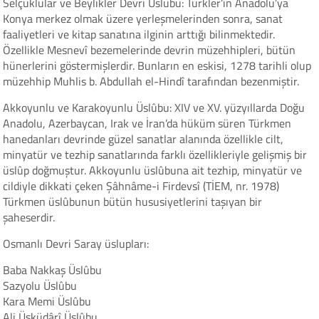
Selçuklular ve Beylikler Devri Üslubu: Türkler’in Anadolu’ya
Konya merkez olmak üzere yerleşmelerinden sonra, sanat
faaliyetleri ve kitap sanatına ilginin arttığı bilinmektedir.
Özellikle Mesnevî bezemelerinde devrin müzehhipleri, bütün
hünerlerini göstermişlerdir. Bunların en eskisi, 1278 tarihli olup
müzehhip Muhlis b. Abdullah el-Hindî tarafından bezenmiştir.
Akkoyunlu ve Karakoyunlu Üslûbu: XIV ve XV. yüzyıllarda Doğu
Anadolu, Azerbaycan, Irak ve İran’da hüküm süren Türkmen
hanedanları devrinde güzel sanatlar alanında özellikle cilt,
minyatür ve tezhip sanatlarında farklı özellikleriyle gelişmiş bir
üslûp doğmuştur. Akkoyunlu üslûbuna ait tezhip, minyatür ve
cildiyle dikkati çeken Şâhnâme-i Firdevsî (TİEM, nr. 1978)
Türkmen üslûbunun bütün hususiyetlerini taşıyan bir
şaheserdir.
Osmanlı Devri Saray üslupları:
Baba Nakkaş Üslûbu
Sazyolu Üslûbu
Kara Memi Üslûbu
Ali Üsküdârî Üslûbu