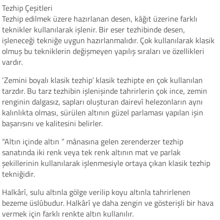
Tezhip Çeşitleri
Tezhip edilmek üzere hazırlanan desen, kâğıt üzerine farklı
teknikler kullanılarak işlenir. Bir eser tezhibinde desen,
işleneceği tekniğe uygun hazırlanmalıdır. Çok kullanılarak klasik
olmuş bu tekniklerin değişmeyen yapılış sıraları ve özellikleri
vardır.
‘Zemini boyalı klasik tezhip’ klasik tezhipte en çok kullanılan
tarzdır. Bu tarz tezhibin işlenişinde tahrirlerin çok ince, zemin
renginin dalgasız, sapları oluşturan dairevî helezonların aynı
kalınlıkta olması, sürülen altının güzel parlaması yapılan işin
başarısını ve kalitesini belirler.
“Altın içinde altın ” mânasına gelen zerenderzer tezhip
sanatında iki renk veya tek renk altının mat ve parlak
şekillerinin kullanılarak işlenmesiyle ortaya çıkan klasik tezhip
tekniğidir.
Halkârî, sulu altınla gölge verilip koyu altınla tahrirlenen
bezeme üslûbudur. Halkârî ye daha zengin ve gösterişli bir hava
vermek için farklı renkte altın kullanılır.