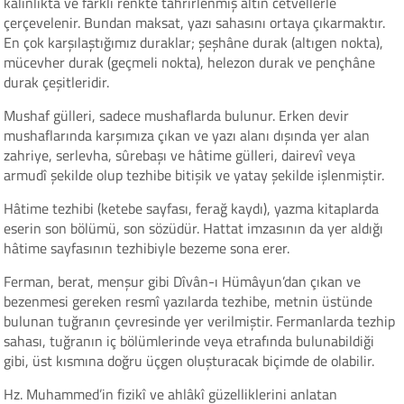
kalınlıkta ve farklı renkte tahrirlenmiş altın cetvellerle
çerçevelenir. Bundan maksat, yazı sahasını ortaya çıkarmaktır.
En çok karşılaştığımız duraklar; şeşhâne durak (altıgen nokta),
mücevher durak (geçmeli nokta), helezon durak ve pençhâne
durak çeşitleridir.
Mushaf gülleri, sadece mushaflarda bulunur. Erken devir
mushaflarında karşımıza çıkan ve yazı alanı dışında yer alan
zahriye, serlevha, sûrebaşı ve hâtime gülleri, dairevî veya
armudî şekilde olup tezhibe bitişik ve yatay şekilde işlenmiştir.
Hâtime tezhibi (ketebe sayfası, ferağ kaydı), yazma kitaplarda
eserin son bölümü, son sözüdür. Hattat imzasının da yer aldığı
hâtime sayfasının tezhibiyle bezeme sona erer.
Ferman, berat, menşur gibi Dîvân-ı Hümâyun’dan çıkan ve
bezenmesi gereken resmî yazılarda tezhibe, metnin üstünde
bulunan tuğranın çevresinde yer verilmiştir. Fermanlarda tezhip
sahası, tuğranın iç bölümlerinde veya etrafında bulunabildiği
gibi, üst kısmına doğru üçgen oluşturacak biçimde de olabilir.
Hz. Muhammed’in fizikî ve ahlâkî güzelliklerini anlatan