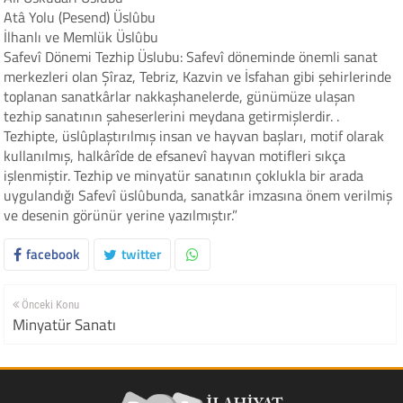
Atâ Yolu (Pesend) Üslûbu
İlhanlı ve Memlük Üslûbu
Safevî Dönemi Tezhip Üslubu: Safevî döneminde önemli sanat
merkezleri olan Şîraz, Tebriz, Kazvin ve İsfahan gibi şehirlerinde
toplanan sanatkârlar nakkaşhanelerde, günümüze ulaşan
tezhip sanatının şaheserlerini meydana getirmişlerdir. .
Tezhipte, üslûplaştırılmış insan ve hayvan başları, motif olarak
kullanılmış, halkârîde de efsanevî hayvan motifleri sıkça
işlenmiştir. Tezhip ve minyatür sanatının çoklukla bir arada
uygulandığı Safevî üslûbunda, sanatkâr imzasına önem verilmiş
ve desenin görünür yerine yazılmıştır.”
facebook
twitter
Önceki Konu
Minyatür Sanatı