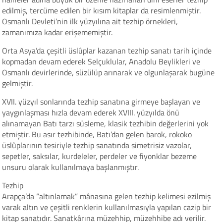
edilmiş, tercüme edilen bir kısım kitaplar da resimlenmiştir.
Osmanlı Devleti’nin ilk yüzyılına ait tezhip örnekleri,
zamanımıza kadar erişememiştir.
Orta Asya’da çeşitli üslûplar kazanan tezhip sanatı tarih içinde
kopmadan devam ederek Selçuklular, Anadolu Beylikleri ve
Osmanlı devirlerinde, süzülüp arınarak ve olgunlaşarak bugüne
gelmiştir.
XVII. yüzyıl sonlarında tezhip sanatına girmeye başlayan ve
yaygınlaşması hızla devam ederek XVIII. yüzyılda önü
alınamayan Batı tarzı süsleme, klasik tezhibin değerlerini yok
etmiştir. Bu asır tezhibinde, Batı’dan gelen barok, rokoko
üslûplarının tesiriyle tezhip sanatında simetrisiz vazolar,
sepetler, saksılar, kurdeleler, perdeler ve fiyonklar bezeme
unsuru olarak kullanılmaya başlanmıştır.
Tezhip
Arapça’da “altınlamak” mânasına gelen tezhip kelimesi ezilmiş
varak altın ve çeşitli renklerin kullanılmasıyla yapılan cazip bir
kitap sanatıdır. Sanatkârına müzehhip, müzehhibe adı verilir.