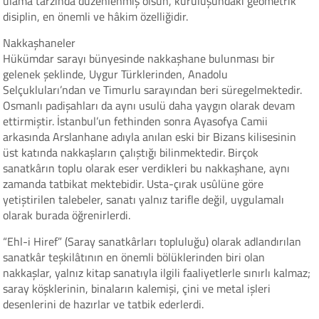
ulama tarzında düzenlenmiş olsun, kuruluşundaki geometrik
disiplin, en önemli ve hâkim özelliğidir.
Nakkaşhaneler
Hükümdar sarayı bünyesinde nakkaşhane bulunması bir
gelenek şeklinde, Uygur Türklerinden, Anadolu
Selçukluları’ndan ve Timurlu sarayından beri süregelmektedir.
Osmanlı padişahları da aynı usulü daha yaygın olarak devam
ettirmiştir. İstanbul’un fethinden sonra Ayasofya Camii
arkasında Arslanhane adıyla anılan eski bir Bizans kilisesinin
üst katında nakkaşların çalıştığı bilinmektedir. Birçok
sanatkârın toplu olarak eser verdikleri bu nakkaşhane, aynı
zamanda tatbikat mektebidir. Usta-çırak usûlüne göre
yetiştirilen talebeler, sanatı yalnız tarifle değil, uygulamalı
olarak burada öğrenirlerdi.
“Ehl-i Hiref” (Saray sanatkârları topluluğu) olarak adlandırılan
sanatkâr teşkilâtının en önemli bölüklerinden biri olan
nakkaşlar, yalnız kitap sanatıyla ilgili faaliyetlerle sınırlı kalmaz;
saray köşklerinin, binaların kalemişi, çini ve metal işleri
desenlerini de hazırlar ve tatbik ederlerdi.