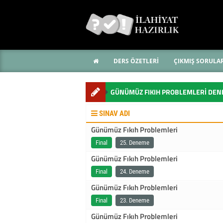
DERS ÖZETLERİ
ÇIKMIŞ SORULA
GÜNÜMÜZ FIKIH PROBLEMLERI DEN
SINAV ADI
Günümüz Fıkıh Problemleri
Final
25. Deneme
Günümüz Fıkıh Problemleri
Final
24. Deneme
Günümüz Fıkıh Problemleri
Final
23. Deneme
Günümüz Fıkıh Problemleri