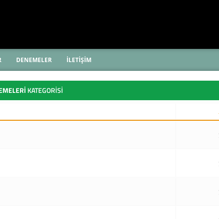
R
DENEMELER
İLETİŞİM
EMELERI
KATEGORISI